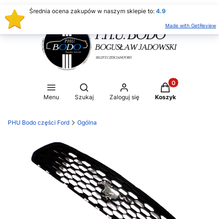
Średnia ocena zakupów w naszym sklepie to:
4.9
Made with GetReview
Produkty w koszy
Otwórz wyszukiwarkę
Menu
Szukaj
Zaloguj się
Koszyk
PHU Bodo części Ford
Ogólna