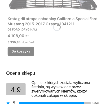
Krata grill atrapa chłodnicy California Special Ford
Mustang 2015-2017 Czarny_1941211
PRODUCENT
OE FORD (ORYGINAŁ)
Cena
4 108,00 zł
Cena
3 339,84 zł
bez VAT
Do koszyka
Ocena sklepu
Opinie, z których została wyliczona
średnia, są wystawione przez
4.9
zweryfikowanych klientów, którzy
dokonali zakupu w sklepie.
5
(283)