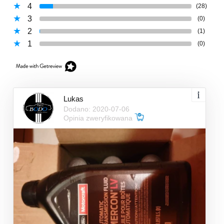
4
(28)
3
(0)
2
(1)
1
(0)
Lukas
Dodano: 2020-07-06
Opinia zweryfikowana