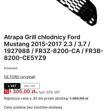
Atrapa Grill chłodnicy Ford
Mustang 2015-2017 2.3 / 3.7 /
1927988 / FR3Z-8200-CA / FR3B-
8200-CE5YZ9
Producent:
OE FORD (oryginał)
z VAT
bez VAT
1 305,00 zł
w tym 23% VAT
w tym
23%
VAT
Najniższa cena z 30 dni przed obniżką:
1 269,99 zł
Ceny podane bez kosztów dostawy.