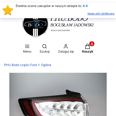
Średnia ocena zakupów w naszym sklepie to:
4.9
Made with GetReview
Produkty w koszy
Otwórz wyszukiwarkę
Menu
Szukaj
Zaloguj się
Koszyk
PHU Bodo części Ford
Ogólna