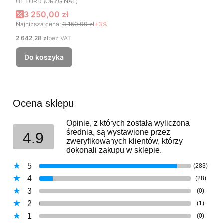
13A565-F / HT4B-13A565-DA
OE FORD (ORYGINAŁ)
Cena promocyjna
3 250,00 zł
Najniższa cena:
3 150,00 zł
+3%
Cena
2 642,28 zł
bez VAT
Do koszyka
Ocena sklepu
Opinie, z których została wyliczona
średnia, są wystawione przez
4.9
zweryfikowanych klientów, którzy
dokonali zakupu w sklepie.
5
(283)
4
(28)
3
(0)
2
(1)
1
(0)