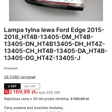
Lampa tylna lewa Ford Edge 2015-
2018_HT4B-13405-DM_HT4B-
13405-DN_HT4B13405-DH_HT4Z-
13405-CH_HT4B-13405-DA_HT4B-
13405-DG_HT4Z-13405-J
Producent:
OE FORD (oryginał)
z VAT
bez VAT
2 169,99 zł
w tym 23% VAT
w tym
23%
VAT
Najniższa cena z 30 dni przed obniżką:
2 100,00 zł
Ceny podane bez kosztów dostawy.