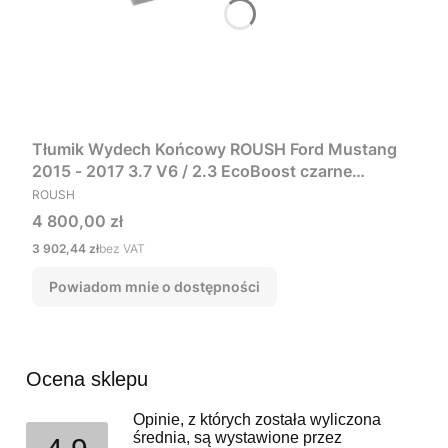
Tłumik Wydech Końcowy ROUSH Ford Mustang
2015 - 2017 3.7 V6 / 2.3 EcoBoost czarne
PRODUCENT
końcówki ( napis "Roush" )
ROUSH
Cena
4 800,00 zł
Cena
3 902,44 zł
bez VAT
Powiadom mnie o dostępności
Ocena sklepu
Opinie, z których została wyliczona
średnia, są wystawione przez