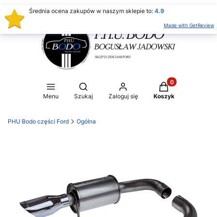
Średnia ocena zakupów w naszym sklepie to:
4.9
Made with GetReview
Produkty w koszy
Otwórz wyszukiwarkę
Menu
Szukaj
Zaloguj się
Koszyk
PHU Bodo części Ford
Ogólna