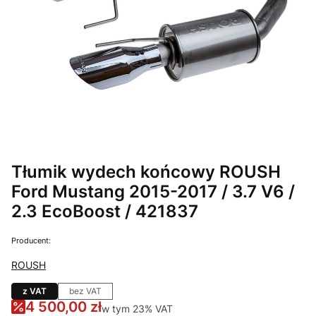
Tłumik wydech końcowy ROUSH
Ford Mustang 2015-2017 / 3.7 V6 /
2.3 EcoBoost / 421837
Producent:
ROUSH
z VAT
bez VAT
4 500,00 zł
w tym 23% VAT
w tym
23%
VAT