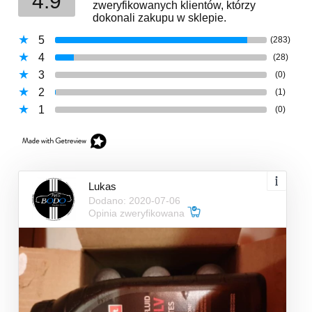
4.9
zweryfikowanych klientów, którzy
dokonali zakupu w sklepie.
5
(283)
4
(28)
3
(0)
2
(1)
1
(0)
Lukas
Dodano: 2020-07-06
Opinia zweryfikowana