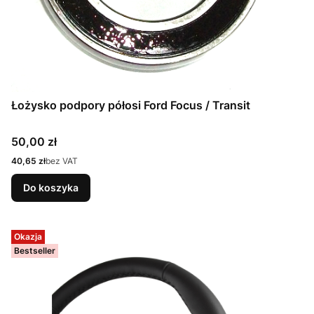
Łożysko podpory półosi Ford Focus / Transit
Cena
50,00 zł
Cena
40,65 zł
bez VAT
Do koszyka
Okazja
Bestseller