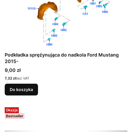
Podkładka sprężynująca do nadkola Ford Mustang
2015-
Cena
9,00 zł
Cena
7,32 zł
bez VAT
Do koszyka
Okazja
Bestseller