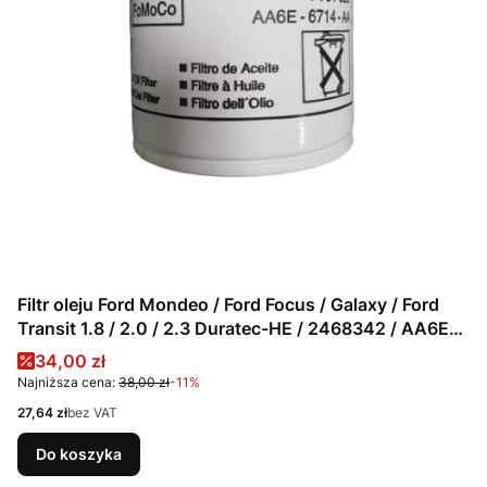
Filtr oleju Ford Mondeo / Ford Focus / Galaxy / Ford
Transit 1.8 / 2.0 / 2.3 Duratec-HE / 2468342 / AA6E-
6714-AA / EFL 910 / FL 2059 / FL 2100 / FL 2078
Cena promocyjna
34,00 zł
Najniższa cena:
38,00 zł
-11%
Cena
27,64 zł
bez VAT
Do koszyka