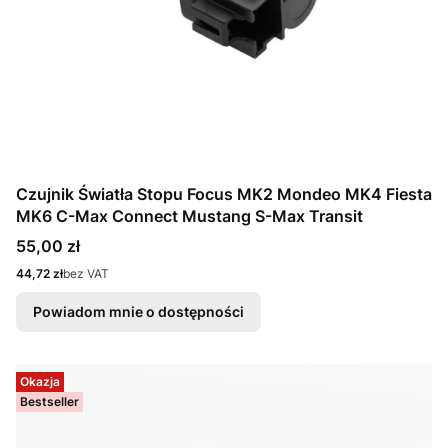
Czujnik Światła Stopu Focus MK2 Mondeo MK4 Fiesta
MK6 C-Max Connect Mustang S-Max Transit
Cena
55,00 zł
Cena
44,72 zł
bez VAT
Powiadom mnie o dostępności
Okazja
Bestseller