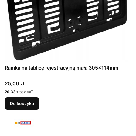
Ramka na tablicę rejestracyjną małą 305x114mm
Cena
25,00 zł
Cena
20,33 zł
bez VAT
Do koszyka