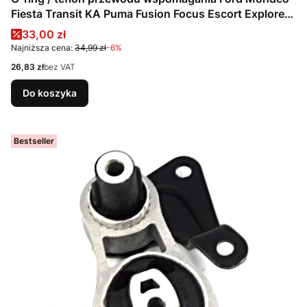
Fiesta Transit KA Puma Fusion Focus Escort Explorer
Cougar Maverick / 3518119 / 1555829 / W714504-
Cena promocyjna
33,00 zł
S303
Najniższa cena:
34,99 zł
-6%
Cena
26,83 zł
bez VAT
Do koszyka
Bestseller