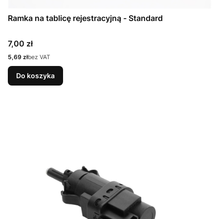
Ramka na tablicę rejestracyjną - Standard
Cena
7,00 zł
Cena
5,69 zł
bez VAT
Do koszyka