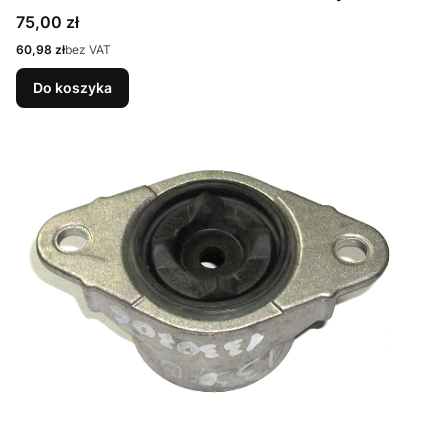
Cena
75,00 zł
Cena
60,98 zł
bez VAT
Do koszyka