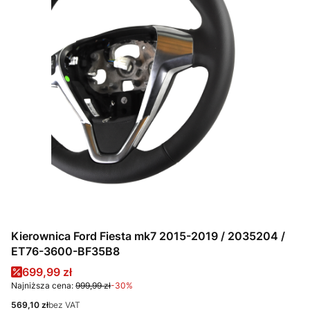
Kierownica Ford Fiesta mk7 2015-2019 / 2035204 /
ET76-3600-BF35B8
Cena promocyjna
699,99 zł
Najniższa cena:
999,99 zł
-30%
Cena
569,10 zł
bez VAT