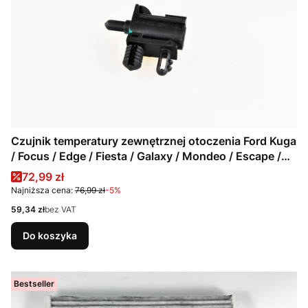
Czujnik temperatury zewnętrznej otoczenia Ford Kuga
/ Focus / Edge / Fiesta / Galaxy / Mondeo / Escape /
Transit / 5090031 / AU5T-12A647-AC
Cena promocyjna
72,99 zł
Najniższa cena:
76,99 zł
-5%
Cena
59,34 zł
bez VAT
Do koszyka
Bestseller