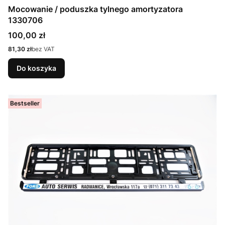
Mocowanie / poduszka tylnego amortyzatora
1330706
Cena
100,00 zł
Cena
81,30 zł
bez VAT
Do koszyka
Bestseller