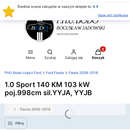
Średnia ocena zakupów w naszym sklepie to:
4.9
Made with GetReview
Produkty w koszy
Otwórz wyszukiwarkę
Menu
Szukaj
Zaloguj się
Koszyk
PHU Bodo części Ford
Ford Fiesta
Fiesta 2008-2018
1.0 Sport 140 KM 103 kW
poj.998cm sil.YYJA, YYJB
Fiesta 2008-2018
Filtry