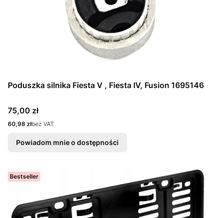
Poduszka silnika Fiesta V , Fiesta IV, Fusion 1695146
Cena
75,00 zł
Cena
60,98 zł
bez VAT
Powiadom mnie o dostępności
Bestseller