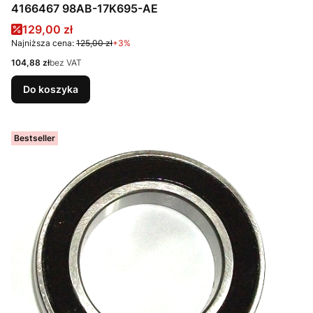
4166467 98AB-17K695-AE
Cena promocyjna
129,00 zł
Najniższa cena:
125,00 zł
+3%
Cena
104,88 zł
bez VAT
Do koszyka
Bestseller