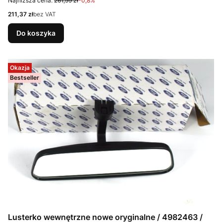
Najniższa cena:
261,99 zł
-0,8%
Cena
211,37 zł
bez VAT
Do koszyka
Okazja
Bestseller
Lusterko wewnętrzne nowe oryginalne / 4982463 /