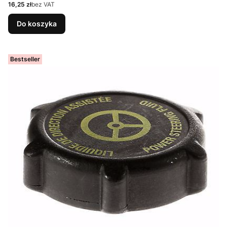
Cena
16,25 zł
bez VAT
Do koszyka
Bestseller