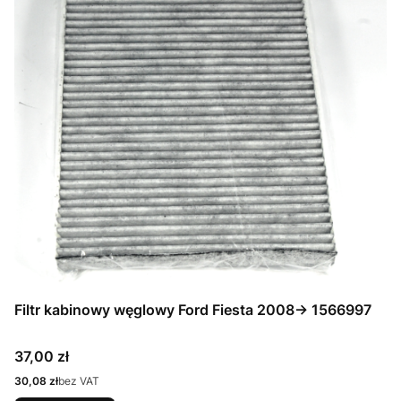
Filtr kabinowy węglowy Ford Fiesta 2008-> 1566997
Cena
37,00 zł
Cena
30,08 zł
bez VAT