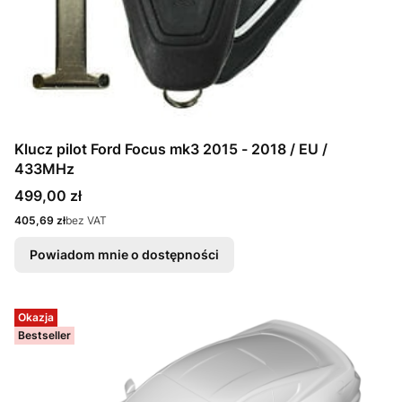
Klucz pilot Ford Focus mk3 2015 - 2018 / EU /
433MHz
Cena
499,00 zł
Cena
405,69 zł
bez VAT
Powiadom mnie o dostępności
Okazja
Bestseller