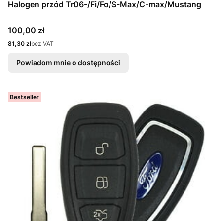
Halogen przód Tr06-/Fi/Fo/S-Max/C-max/Mustang
Cena
100,00 zł
Cena
81,30 zł
bez VAT
Powiadom mnie o dostępności
Bestseller