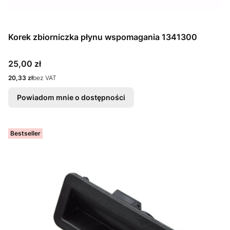
Korek zbiorniczka płynu wspomagania 1341300
Cena
25,00 zł
Cena
20,33 zł
bez VAT
Powiadom mnie o dostępności
Bestseller