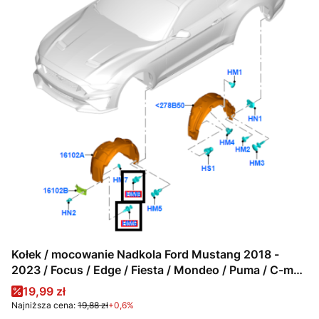
Kołek / mocowanie Nadkola Ford Mustang 2018 -
2023 / Focus / Edge / Fiesta / Mondeo / Puma / C-max
/ Transit / S-max / Galaxy
Cena promocyjna
19,99 zł
Najniższa cena:
19,88 zł
+0,6%