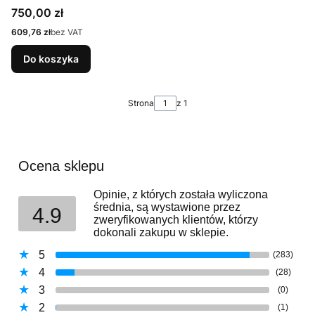
Cena
750,00 zł
Cena
609,76 zł
bez VAT
Do koszyka
Strona
z 1
Ocena sklepu
Opinie, z których została wyliczona
średnia, są wystawione przez
4.9
zweryfikowanych klientów, którzy
dokonali zakupu w sklepie.
5
(283)
4
(28)
3
(0)
2
(1)