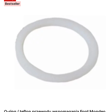
Bestseller
O-ring / teflon przewodu wspomagania Ford Mondeo