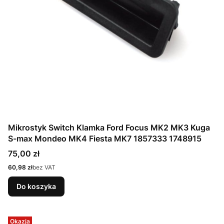
Mikrostyk Switch Klamka Ford Focus MK2 MK3 Kuga
S-max Mondeo MK4 Fiesta MK7 1857333 1748915
Cena
75,00 zł
Cena
60,98 zł
bez VAT
Do koszyka
Okazja