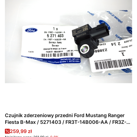
Czujnik zderzeniowy przedni Ford Mustang Ranger
Fiesta B-Max / 5271403 / FR3T-14B006-AA / FR3Z-
14B004-A
Cena promocyjna
259,99 zł