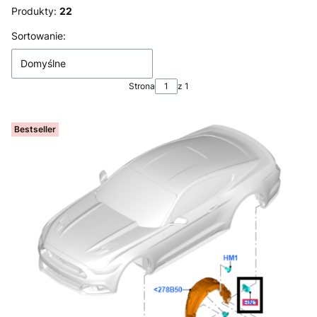
Produkty:
22
Lista produktów
Sortowanie:
Domyślne
Strona
z 1
Bestseller