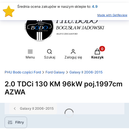
Średnia ocena zakupów w naszym sklepie to:
4.9
Made with GetReview
Produkty w koszy
Otwórz wyszukiwarkę
Menu
Szukaj
Zaloguj się
Koszyk
PHU Bodo części Ford
Ford Galaxy
Galaxy II 2006-2015
2.0 TDCi 130 KM 96kW poj.1997cm
AZWA
Galaxy II 2006-2015
Filtry