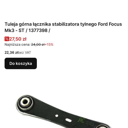
Tuleja górna łącznika stabilizatora tylnego Ford Focus
Mk3 - ST / 1377398 /
Cena promocyjna
27,50 zł
Najniższa cena:
24,00 zł
+15%
Cena
22,36 zł
bez VAT
Do koszyka