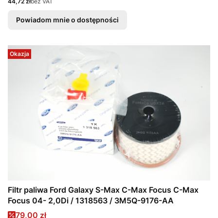
Cena
44,72 zł
bez VAT
Powiadom mnie o dostępności
Okazja
Filtr paliwa Ford Galaxy S-Max C-Max Focus C-Max
Focus 04- 2,0Di / 1318563 / 3M5Q-9176-AA
Cena promocyjna
79,00 zł