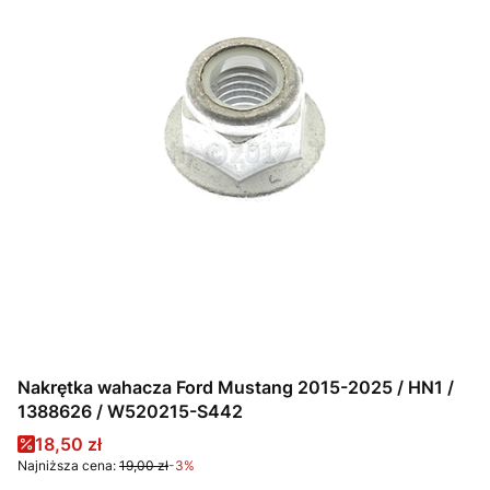
Nakrętka wahacza Ford Mustang 2015-2025 / HN1 /
1388626 / W520215-S442
Cena promocyjna
18,50 zł
Najniższa cena:
19,00 zł
-3%