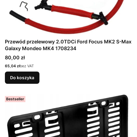
Przewód przelewowy 2.0TDCi Ford Focus MK2 S-Max
Galaxy Mondeo MK4 1708234
Cena
80,00 zł
Cena
65,04 zł
bez VAT
Do koszyka
Bestseller