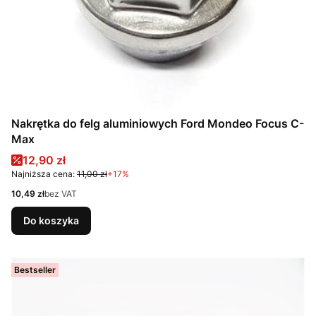
Nakrętka do felg aluminiowych Ford Mondeo Focus C-
Max
Cena promocyjna
12,90 zł
Najniższa cena:
11,00 zł
+17%
Cena
10,49 zł
bez VAT
Do koszyka
Bestseller