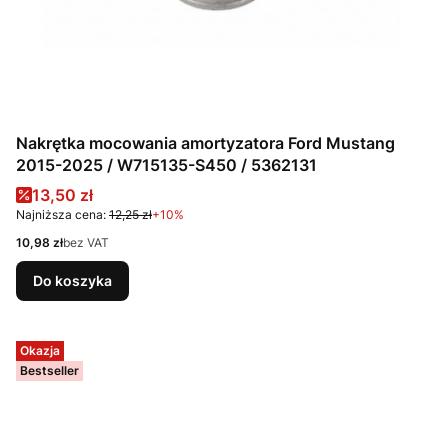
Nakrętka mocowania amortyzatora Ford Mustang
2015-2025 / W715135-S450 / 5362131
Cena promocyjna
13,50 zł
Najniższa cena:
12,25 zł
+10%
Cena
10,98 zł
bez VAT
Do koszyka
Okazja
Bestseller