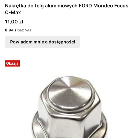
Nakrętka do felg aluminiowych FORD Mondeo Focus
C-Max
Cena
11,00 zł
Cena
8,94 zł
bez VAT
Powiadom mnie o dostępności
Okazja