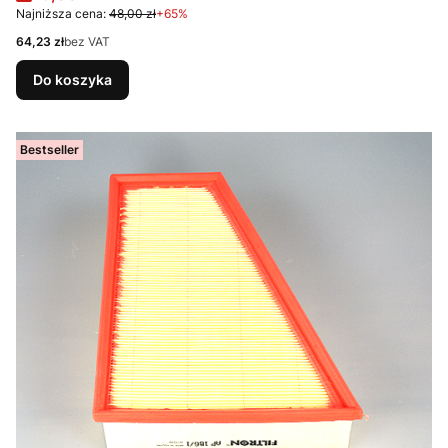
Najniższa cena:
48,00 zł
+65%
Cena
64,23 zł
bez VAT
Do koszyka
Bestseller