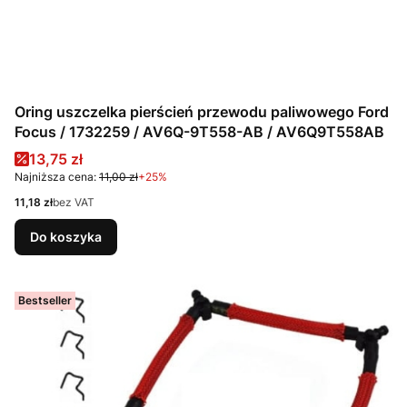
Oring uszczelka pierścień przewodu paliwowego Ford
Focus / 1732259 / AV6Q-9T558-AB / AV6Q9T558AB
Cena promocyjna
13,75 zł
Najniższa cena:
11,00 zł
+25%
Cena
11,18 zł
bez VAT
Do koszyka
Bestseller