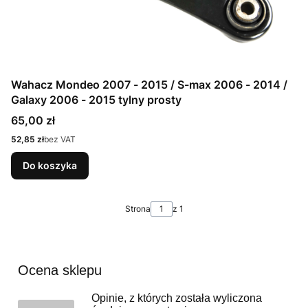
Wahacz Mondeo 2007 - 2015 / S-max 2006 - 2014 /
Galaxy 2006 - 2015 tylny prosty
Cena
65,00 zł
Cena
52,85 zł
bez VAT
Do koszyka
Strona
z 1
Ocena sklepu
Opinie, z których została wyliczona