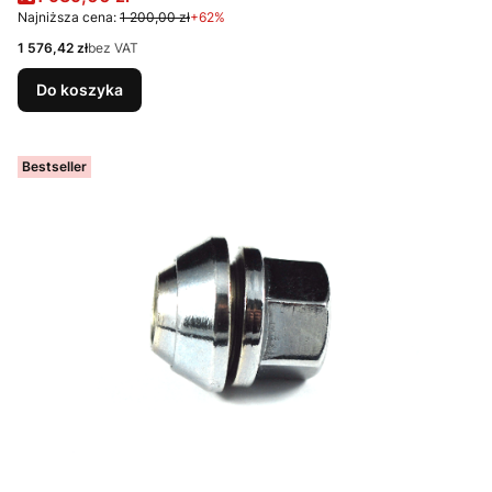
Najniższa cena:
1 200,00 zł
+62%
Cena
1 576,42 zł
bez VAT
Do koszyka
Bestseller