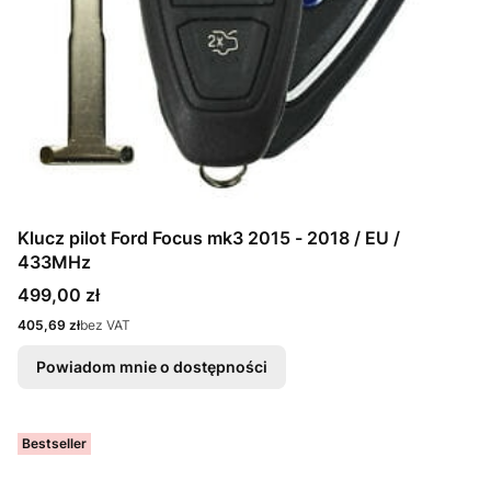
Klucz pilot Ford Focus mk3 2015 - 2018 / EU /
433MHz
Cena
499,00 zł
Cena
405,69 zł
bez VAT
Powiadom mnie o dostępności
Bestseller