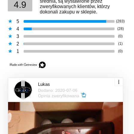
średnia, są wystawione przez
4.9
zweryfikowanych klientów, którzy
dokonali zakupu w sklepie.
5
(283)
4
(28)
3
(0)
2
(1)
1
(0)
Lukas
Dodano: 2020-07-06
Opinia zweryfikowana