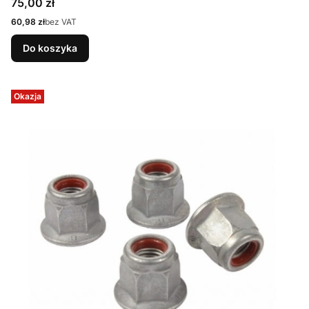
Cena
75,00 zł
Cena
60,98 zł
bez VAT
Do koszyka
Okazja