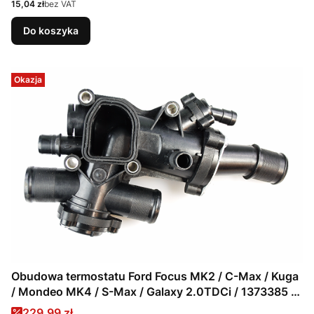
Cena
15,04 zł
bez VAT
Do koszyka
Okazja
Obudowa termostatu Ford Focus MK2 / C-Max / Kuga
/ Mondeo MK4 / S-Max / Galaxy 2.0TDCi / 1373385 /
3M5Q-8A586-CA
Cena promocyjna
229,99 zł