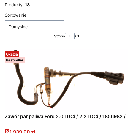
Produkty:
18
Lista produktów
Sortowanie:
Domyślne
Strona
z 1
Okazja
Bestseller
Zawór par paliwa Ford 2.0TDCi / 2.2TDCi / 1856982 /
Cena promocyjna
1 939,00 zł