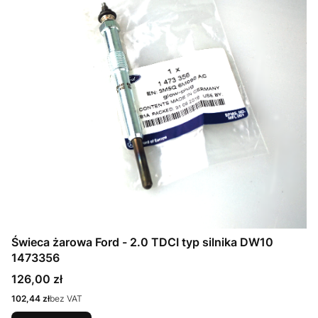
Świeca żarowa Ford - 2.0 TDCI typ silnika DW10
1473356
Cena
126,00 zł
Cena
102,44 zł
bez VAT