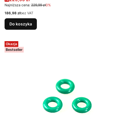
Najniższa cena:
229,99 zł
0%
Cena
186,98 zł
bez VAT
Do koszyka
Okazja
Bestseller