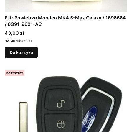
Filtr Powietrza Mondeo MK4 S-Max Galaxy / 1698684
/ 6G91-9601-AC
Cena
43,00 zł
Cena
34,96 zł
bez VAT
Do koszyka
Bestseller