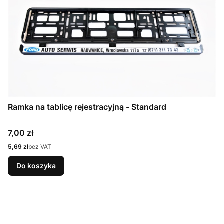
Ramka na tablicę rejestracyjną - Standard
Cena
7,00 zł
Cena
5,69 zł
bez VAT
Do koszyka