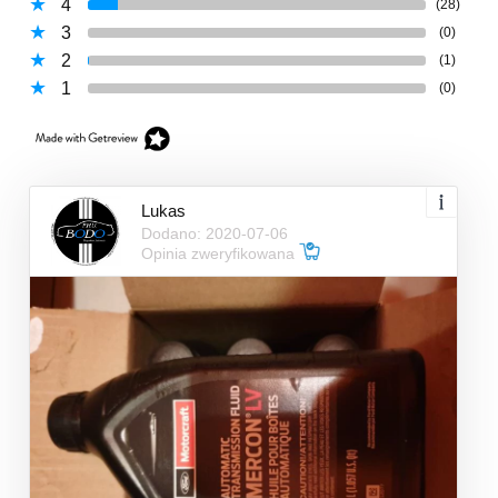
4
(28)
3
(0)
2
(1)
1
(0)
Lukas
Dodano: 2020-07-06
Opinia zweryfikowana