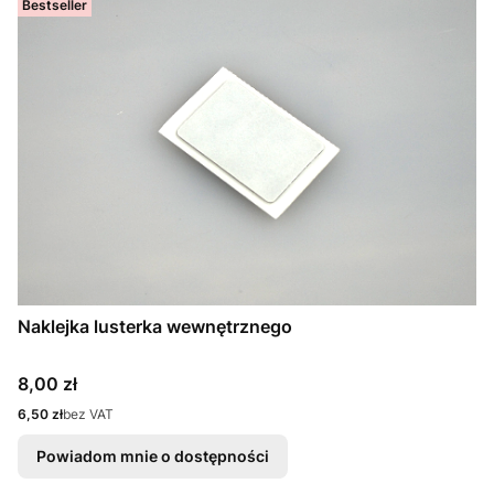
Bestseller
Naklejka lusterka wewnętrznego
Cena
8,00 zł
Cena
6,50 zł
bez VAT
Powiadom mnie o dostępności