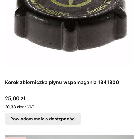
Korek zbiorniczka płynu wspomagania 1341300
Cena
25,00 zł
Cena
20,33 zł
bez VAT
Powiadom mnie o dostępności