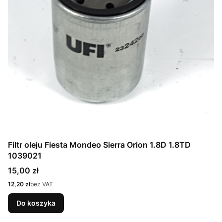
Filtr oleju Fiesta Mondeo Sierra Orion 1.8D 1.8TD
1039021
Cena
15,00 zł
Cena
12,20 zł
bez VAT
Do koszyka