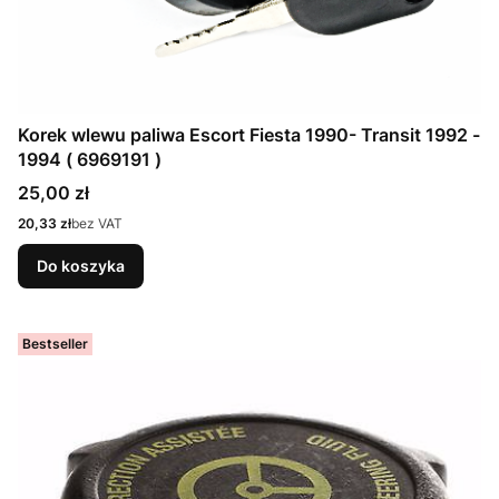
Korek wlewu paliwa Escort Fiesta 1990- Transit 1992 -
1994 ( 6969191 )
Cena
25,00 zł
Cena
20,33 zł
bez VAT
Do koszyka
Bestseller