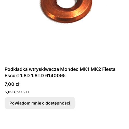
Podkładka wtryskiwacza Mondeo MK1 MK2 Fiesta
Escort 1.8D 1.8TD 6140095
Cena
7,00 zł
Cena
5,69 zł
bez VAT
Powiadom mnie o dostępności