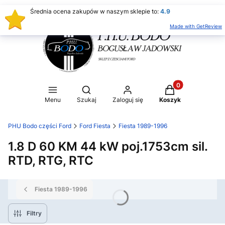
Średnia ocena zakupów w naszym sklepie to:
4.9
Made with GetReview
Produkty w koszy
Otwórz wyszukiwarkę
Menu
Szukaj
Zaloguj się
Koszyk
PHU Bodo części Ford
Ford Fiesta
Fiesta 1989-1996
1.8 D 60 KM 44 kW poj.1753cm sil.
RTD, RTG, RTC
Fiesta 1989-1996
Filtry