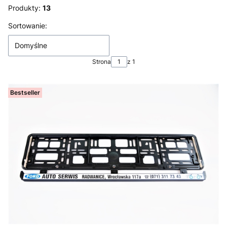
Produkty:
13
Lista produktów
Sortowanie:
Domyślne
Strona
z 1
Bestseller