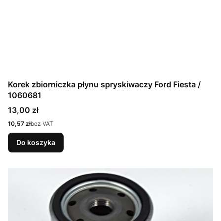
Korek zbiorniczka płynu spryskiwaczy Ford Fiesta /
1060681
Cena
13,00 zł
Cena
10,57 zł
bez VAT
Do koszyka