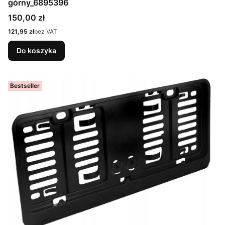
górny_6895396
Cena
150,00 zł
Cena
121,95 zł
bez VAT
Do koszyka
Bestseller