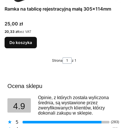
Ramka na tablicę rejestracyjną małą 305x114mm
Cena
25,00 zł
Cena
20,33 zł
bez VAT
Do koszyka
Strona
z 1
Ocena sklepu
Opinie, z których została wyliczona
średnia, są wystawione przez
4.9
zweryfikowanych klientów, którzy
dokonali zakupu w sklepie.
5
(283)