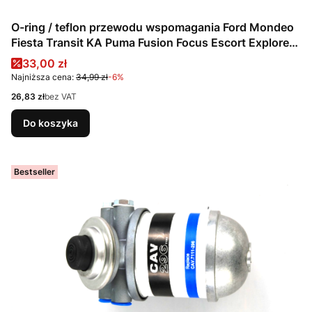
O-ring / teflon przewodu wspomagania Ford Mondeo
Fiesta Transit KA Puma Fusion Focus Escort Explorer
Cougar Maverick / 3518119 / 1555829 / W714504-
Cena promocyjna
33,00 zł
S303
Najniższa cena:
34,99 zł
-6%
Cena
26,83 zł
bez VAT
Do koszyka
Bestseller