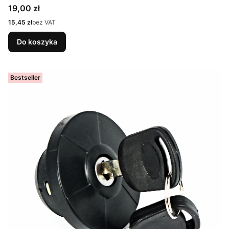
Cena
19,00 zł
Cena
15,45 zł
bez VAT
Do koszyka
Bestseller