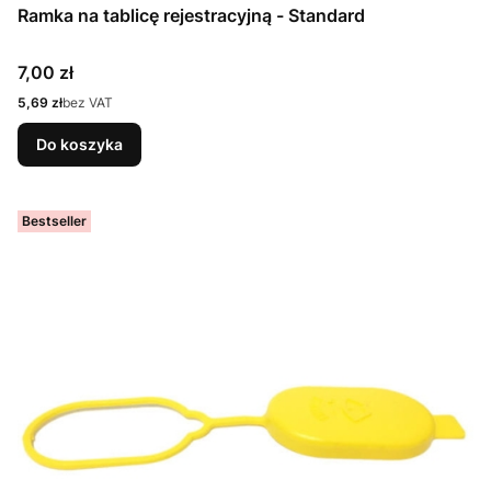
Ramka na tablicę rejestracyjną - Standard
Cena
7,00 zł
Cena
5,69 zł
bez VAT
Do koszyka
Bestseller