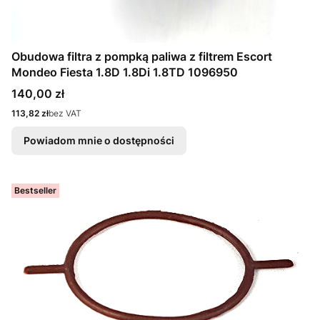
Obudowa filtra z pompką paliwa z filtrem Escort
Mondeo Fiesta 1.8D 1.8Di 1.8TD 1096950
Cena
140,00 zł
Cena
113,82 zł
bez VAT
Powiadom mnie o dostępności
Bestseller