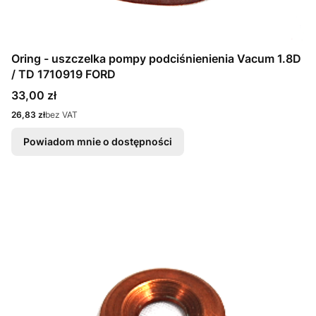
Oring - uszczelka pompy podciśnienienia Vacum 1.8D
/ TD 1710919 FORD
Cena
33,00 zł
Cena
26,83 zł
bez VAT
Powiadom mnie o dostępności