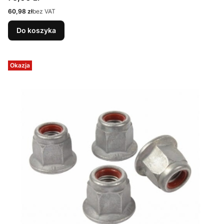
Cena
60,98 zł
bez VAT
Do koszyka
Okazja