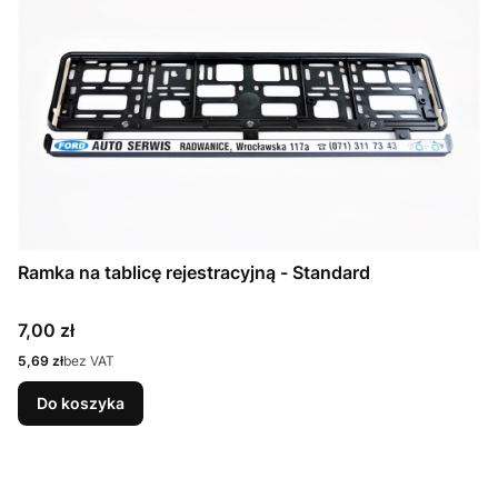
Ramka na tablicę rejestracyjną - Standard
Cena
7,00 zł
Cena
5,69 zł
bez VAT
Do koszyka