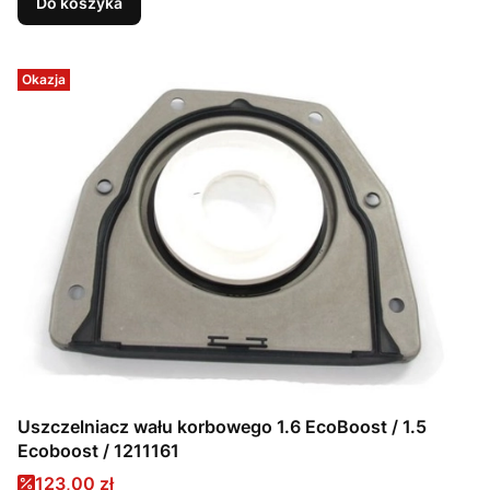
Do koszyka
Okazja
Uszczelniacz wału korbowego 1.6 EcoBoost / 1.5
Ecoboost / 1211161
Cena promocyjna
123,00 zł