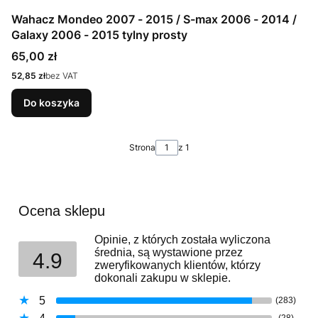
Wahacz Mondeo 2007 - 2015 / S-max 2006 - 2014 /
Galaxy 2006 - 2015 tylny prosty
Cena
65,00 zł
Cena
52,85 zł
bez VAT
Do koszyka
Strona
z 1
Ocena sklepu
Opinie, z których została wyliczona
średnia, są wystawione przez
4.9
zweryfikowanych klientów, którzy
dokonali zakupu w sklepie.
5
(283)
(28)