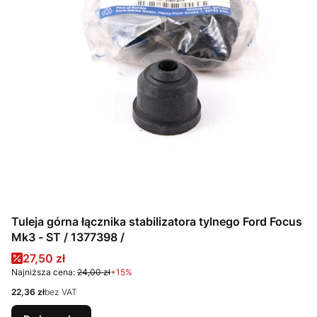
Tuleja górna łącznika stabilizatora tylnego Ford Focus
Mk3 - ST / 1377398 /
Cena promocyjna
27,50 zł
Najniższa cena:
24,00 zł
+15%
Cena
22,36 zł
bez VAT