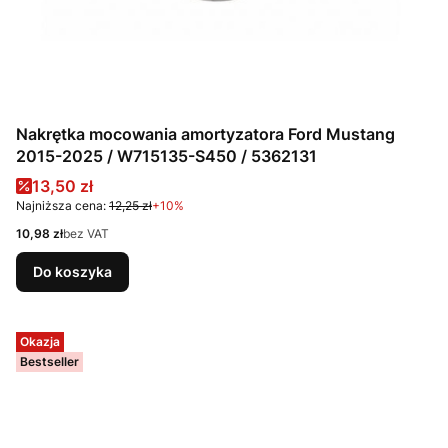
Nakrętka mocowania amortyzatora Ford Mustang
2015-2025 / W715135-S450 / 5362131
Cena promocyjna
13,50 zł
Najniższa cena:
12,25 zł
+10%
Cena
10,98 zł
bez VAT
Do koszyka
Okazja
Bestseller