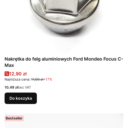
Nakrętka do felg aluminiowych Ford Mondeo Focus C-
Max
Cena promocyjna
12,90 zł
Najniższa cena:
11,00 zł
+17%
Cena
10,49 zł
bez VAT
Do koszyka
Bestseller