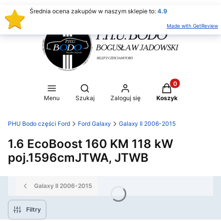
Średnia ocena zakupów w naszym sklepie to:
4.9
Made with GetReview
Produkty w koszy
Otwórz wyszukiwarkę
Menu
Szukaj
Zaloguj się
Koszyk
PHU Bodo części Ford
Ford Galaxy
Galaxy II 2006-2015
1.6 EcoBoost 160 KM 118 kW
poj.1596cmJTWA, JTWB
Galaxy II 2006-2015
Filtry