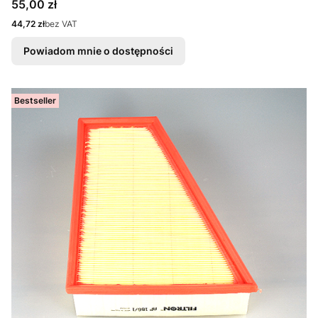
Cena
55,00 zł
Cena
44,72 zł
bez VAT
Powiadom mnie o dostępności
Bestseller