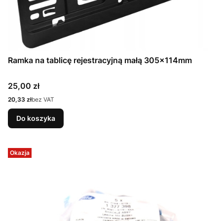
Ramka na tablicę rejestracyjną małą 305x114mm
Cena
25,00 zł
Cena
20,33 zł
bez VAT
Do koszyka
Okazja