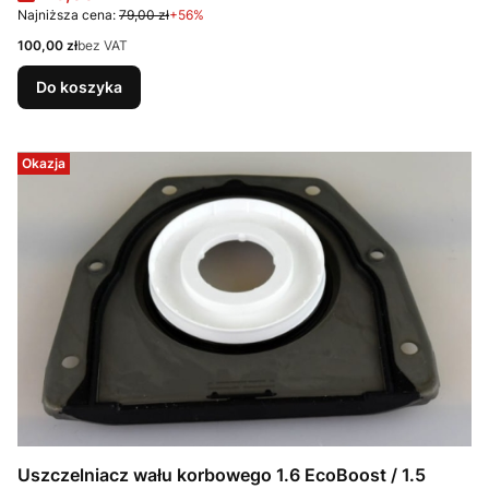
Najniższa cena:
79,00 zł
+56%
Cena
100,00 zł
bez VAT
Do koszyka
Okazja
Uszczelniacz wału korbowego 1.6 EcoBoost / 1.5