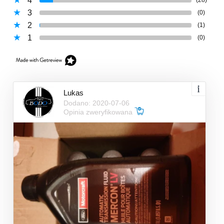
4
3
(0)
2
(1)
1
(0)
Lukas
Dodano: 2020-07-06
Opinia zweryfikowana