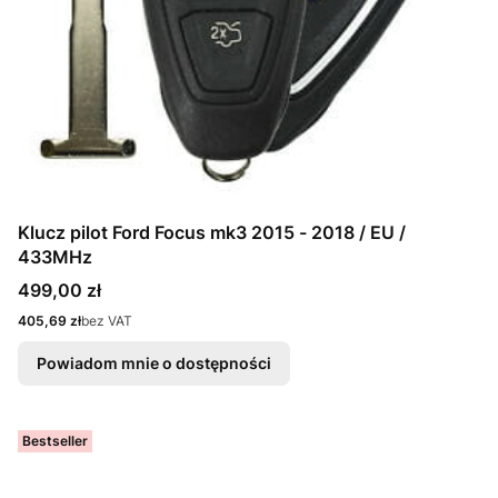
Klucz pilot Ford Focus mk3 2015 - 2018 / EU /
433MHz
Cena
499,00 zł
Cena
405,69 zł
bez VAT
Powiadom mnie o dostępności
Bestseller