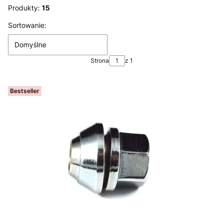
Produkty:
15
Lista produktów
Sortowanie:
Domyślne
Strona
z 1
Bestseller