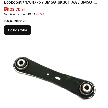
Ecoboost / 1784775 / BM5G-6K301-AA / BM5G-
6K301-AB / BM5G-6K301-AC / 1211161
Cena promocyjna
123,70 zł
Najniższa cena:
119,99 zł
+3%
Cena
100,57 zł
bez VAT
Do koszyka