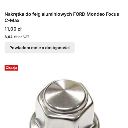
Nakrętka do felg aluminiowych FORD Mondeo Focus
C-Max
Cena
11,00 zł
Cena
8,94 zł
bez VAT
Powiadom mnie o dostępności
Okazja