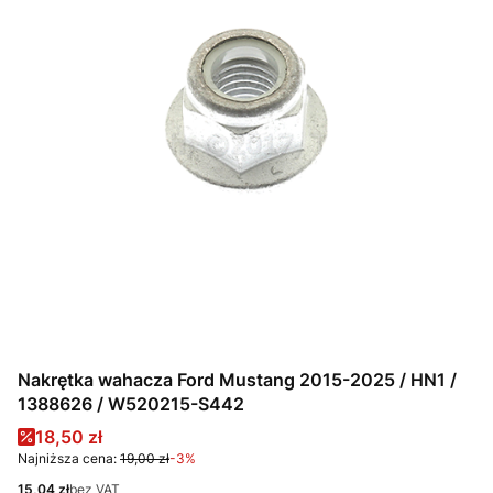
Nakrętka wahacza Ford Mustang 2015-2025 / HN1 /
1388626 / W520215-S442
Cena promocyjna
18,50 zł
Najniższa cena:
19,00 zł
-3%
Cena
15,04 zł
bez VAT