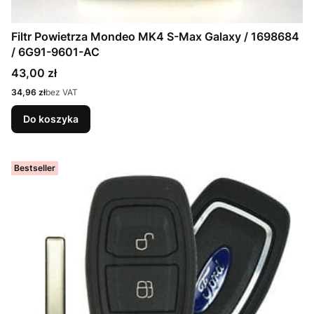
Filtr Powietrza Mondeo MK4 S-Max Galaxy / 1698684
/ 6G91-9601-AC
Cena
43,00 zł
Cena
34,96 zł
bez VAT
Do koszyka
Bestseller