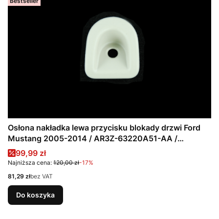
Bestseller
Osłona nakładka lewa przycisku blokady drzwi Ford
Mustang 2005-2014 / AR3Z-63220A51-AA /
AR3Z63220A51AA
Cena promocyjna
99,99 zł
Najniższa cena:
120,00 zł
-17%
Cena
81,29 zł
bez VAT
Do koszyka