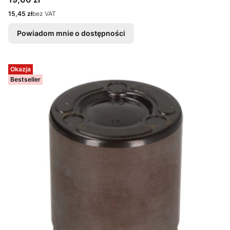
Cena
15,45 zł
bez VAT
Powiadom mnie o dostępności
Okazja
Bestseller