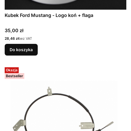
Kubek Ford Mustang - Logo koń + flaga
Cena
35,00 zł
Cena
28,46 zł
bez VAT
Do koszyka
Okazja
Bestseller