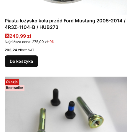
Piasta łożysko koła przód Ford Mustang 2005-2014 /
4R3Z-1104-B / HUB273
Cena promocyjna
249,99 zł
Najniższa cena:
275,00 zł
-9%
Cena
203,24 zł
bez VAT
Do koszyka
Okazja
Bestseller