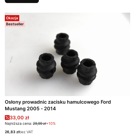
Okazja
Bestseller
Osłony prowadnic zacisku hamulcowego Ford
Mustang 2005 - 2014
Cena promocyjna
33,00 zł
Najniższa cena:
29,99 zł
+10%
Cena
26,83 zł
bez VAT