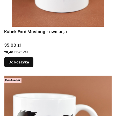
Kubek Ford Mustang - ewolucja
Cena
35,00 zł
Cena
28,46 zł
bez VAT
Do koszyka
Bestseller