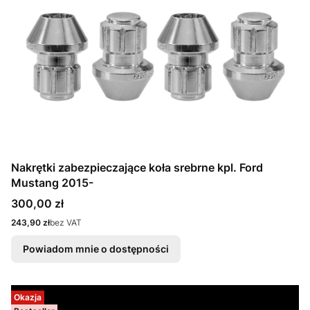
Nakrętki zabezpieczające koła srebrne kpl. Ford
Mustang 2015-
Cena
300,00 zł
Cena
243,90 zł
bez VAT
Powiadom mnie o dostępności
Okazja