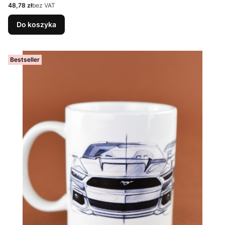
Cena
48,78 zł
bez VAT
Do koszyka
Bestseller