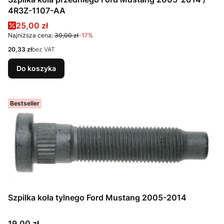
4R3Z-1107-AA
Cena promocyjna
25,00 zł
Najniższa cena:
30,00 zł
-17%
Cena
20,33 zł
bez VAT
Do koszyka
Bestseller
Szpilka koła tylnego Ford Mustang 2005-2014
Cena
19,00 zł