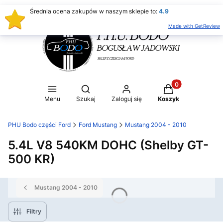
Średnia ocena zakupów w naszym sklepie to:
4.9
Made with GetReview
Produkty w koszy
Otwórz wyszukiwarkę
Menu
Szukaj
Zaloguj się
Koszyk
PHU Bodo części Ford
Ford Mustang
Mustang 2004 - 2010
5.4L V8 540KM DOHC (Shelby GT-
500 KR)
Mustang 2004 - 2010
Filtry