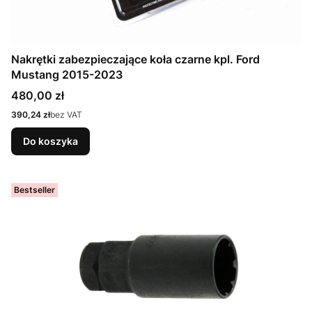
Nakrętki zabezpieczające koła czarne kpl. Ford
Mustang 2015-2023
Cena
480,00 zł
Cena
390,24 zł
bez VAT
Do koszyka
Bestseller