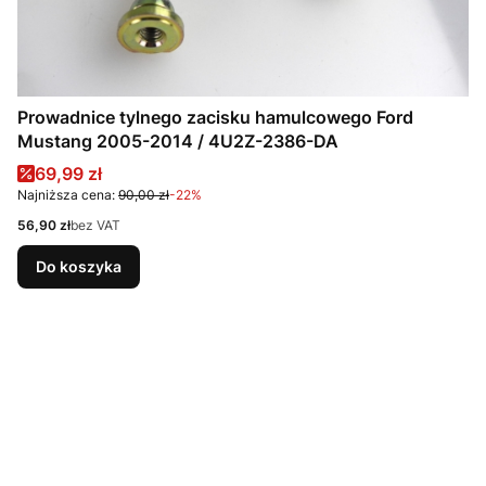
Prowadnice tylnego zacisku hamulcowego Ford
Mustang 2005-2014 / 4U2Z-2386-DA
Cena promocyjna
69,99 zł
Najniższa cena:
90,00 zł
-22%
Cena
56,90 zł
bez VAT
Do koszyka