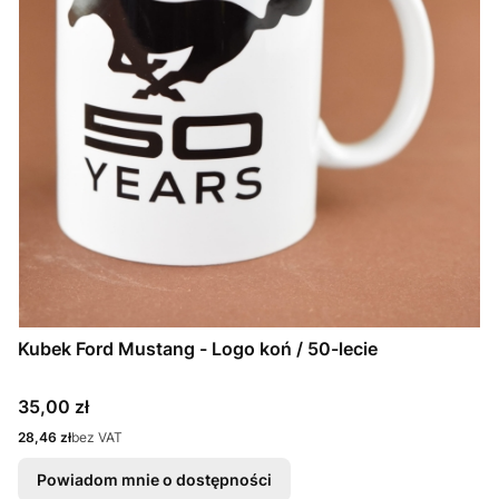
Kubek Ford Mustang - Logo koń / 50-lecie
Cena
35,00 zł
Cena
28,46 zł
bez VAT
Powiadom mnie o dostępności