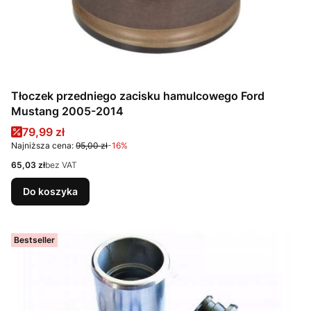
Tłoczek przedniego zacisku hamulcowego Ford
Mustang 2005-2014
Cena promocyjna
79,99 zł
Najniższa cena:
95,00 zł
-16%
Cena
65,03 zł
bez VAT
Do koszyka
Bestseller