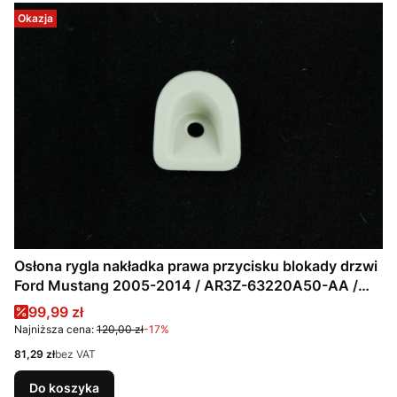
Okazja
Osłona rygla nakładka prawa przycisku blokady drzwi
Ford Mustang 2005-2014 / AR3Z-63220A50-AA /
AR3Z63220A50AA
Cena promocyjna
99,99 zł
Najniższa cena:
120,00 zł
-17%
Cena
81,29 zł
bez VAT
Do koszyka