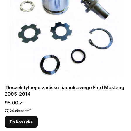
Tłoczek tylnego zacisku hamulcowego Ford Mustang
2005-2014
Cena
95,00 zł
Cena
77,24 zł
bez VAT
Do koszyka