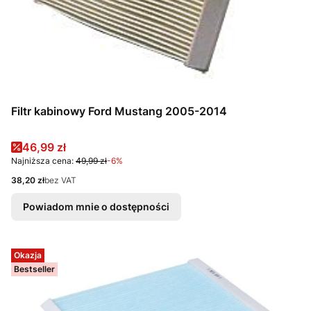
Filtr kabinowy Ford Mustang 2005-2014
Cena promocyjna
46,99 zł
Najniższa cena:
49,99 zł
-6%
Cena
38,20 zł
bez VAT
Powiadom mnie o dostępności
Okazja
Bestseller