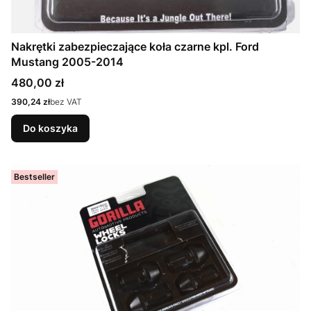
Nakrętki zabezpieczające koła czarne kpl. Ford
Mustang 2005-2014
Cena
480,00 zł
Cena
390,24 zł
bez VAT
Do koszyka
Bestseller