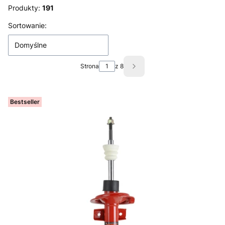
Produkty:
191
Lista produktów
Sortowanie:
Domyślne
Strona
z 8
Następne produkty
Bestseller