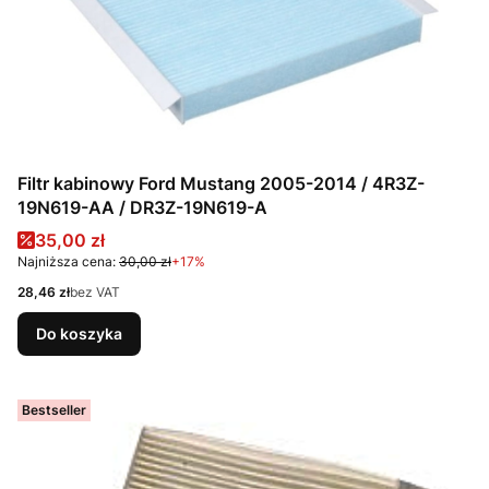
Filtr kabinowy Ford Mustang 2005-2014 / 4R3Z-
19N619-AA / DR3Z-19N619-A
Cena promocyjna
35,00 zł
Najniższa cena:
30,00 zł
+17%
Cena
28,46 zł
bez VAT
Do koszyka
Bestseller