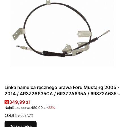
Linka hamulca ręcznego prawa Ford Mustang 2005 -
2014 / 4R3Z2A635CA / 6R3Z2A635A / 6R3Z2A635F /
BR3Z2A635B
Cena promocyjna
349,99 zł
Najniższa cena:
450,00 zł
-22%
Cena
284,54 zł
bez VAT
Do koszyka