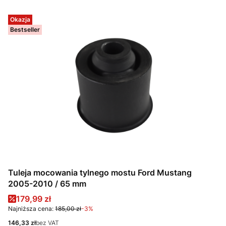
Okazja
Bestseller
Tuleja mocowania tylnego mostu Ford Mustang
2005-2010 / 65 mm
Cena promocyjna
179,99 zł
Najniższa cena:
185,00 zł
-3%
Cena
146,33 zł
bez VAT