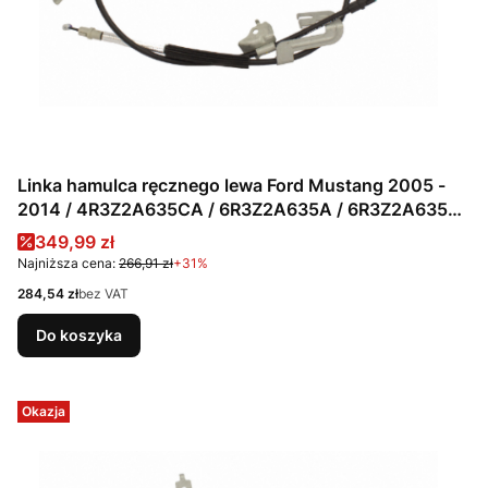
Linka hamulca ręcznego lewa Ford Mustang 2005 -
2014 / 4R3Z2A635CA / 6R3Z2A635A / 6R3Z2A635F /
BR3Z2A635B
Cena promocyjna
349,99 zł
Najniższa cena:
266,91 zł
+31%
Cena
284,54 zł
bez VAT
Do koszyka
Okazja