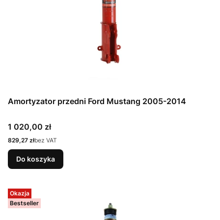
Amortyzator przedni Ford Mustang 2005-2014
Cena
1 020,00 zł
Cena
829,27 zł
bez VAT
Do koszyka
Okazja
Bestseller