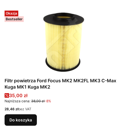
Okazja
Bestseller
Filtr powietrza Ford Focus MK2 MK2FL MK3 C-Max
Kuga MK1 Kuga MK2
Cena promocyjna
35,00 zł
Najniższa cena:
38,00 zł
-8%
Cena
28,46 zł
bez VAT
Do koszyka