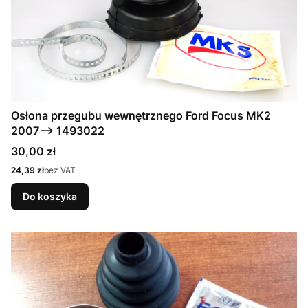
Osłona przegubu wewnętrznego Ford Focus MK2
2007--> 1493022
Cena
30,00 zł
Cena
24,39 zł
bez VAT
Do koszyka