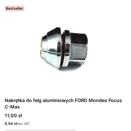
Bestseller
Nakrętka do felg aluminiowych FORD Mondeo Focus
C-Max
Cena
11,00 zł
Cena
8,94 zł
bez VAT