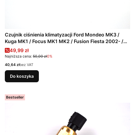
Czujnik ciśnienia klimatyzacji Ford Mondeo MK3 /
Kuga MK1 / Focus MK1 MK2 / Fusion Fiesta 2002- /
4832512
Cena promocyjna
49,99 zł
Najniższa cena:
50,00 zł
0%
Cena
40,64 zł
bez VAT
Do koszyka
Bestseller