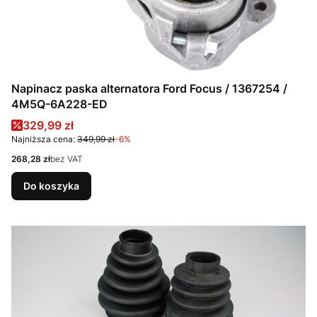
Napinacz paska alternatora Ford Focus / 1367254 /
4M5Q-6A228-ED
Cena promocyjna
329,99 zł
Najniższa cena:
349,99 zł
-6%
Cena
268,28 zł
bez VAT
Do koszyka