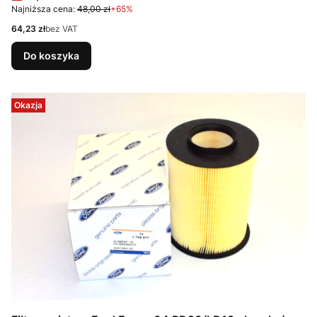
Najniższa cena:
48,00 zł
+65%
Cena
64,23 zł
bez VAT
Do koszyka
Okazja