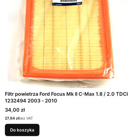
Filtr powietrza Ford Focus Mk II C-Max 1.8 / 2.0 TDCI
1232494 2003 - 2010
Cena
34,00 zł
Cena
27,64 zł
bez VAT
Do koszyka