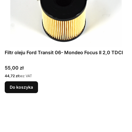
Filtr oleju Ford Transit 06- Mondeo Focus II 2,0 TDCI
Cena
55,00 zł
Cena
44,72 zł
bez VAT
Do koszyka