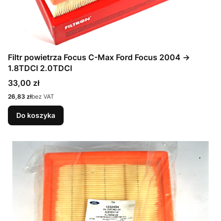
Filtr powietrza Focus C-Max Ford Focus 2004 ->
1.8TDCI 2.0TDCI
Cena
33,00 zł
Cena
26,83 zł
bez VAT
Do koszyka