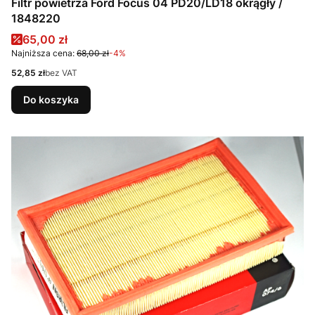
Filtr powietrza Ford Focus 04 PD20/LD18 okrągły /
1848220
Cena promocyjna
65,00 zł
Najniższa cena:
68,00 zł
-4%
Cena
52,85 zł
bez VAT
Do koszyka