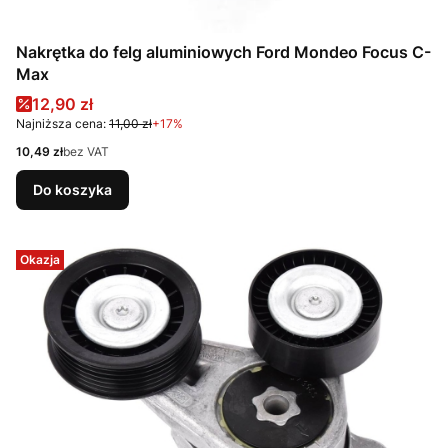
Nakrętka do felg aluminiowych Ford Mondeo Focus C-
Max
Cena promocyjna
12,90 zł
Najniższa cena:
11,00 zł
+17%
Cena
10,49 zł
bez VAT
Do koszyka
Okazja