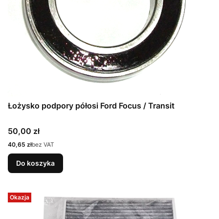
Łożysko podpory półosi Ford Focus / Transit
Cena
50,00 zł
Cena
40,65 zł
bez VAT
Do koszyka
Okazja