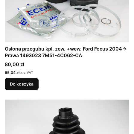
Osłona przegubu kpl. zew. +wew. Ford Focus 2004->
Prawa 1493023 7M51-4C062-CA
Cena
80,00 zł
Cena
65,04 zł
bez VAT
Do koszyka