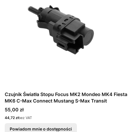
Czujnik Światła Stopu Focus MK2 Mondeo MK4 Fiesta
MK6 C-Max Connect Mustang S-Max Transit
Cena
55,00 zł
Cena
44,72 zł
bez VAT
Powiadom mnie o dostępności