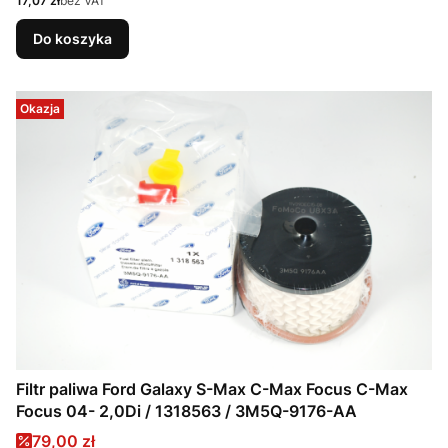
17,07 zł
bez VAT
Do koszyka
Okazja
Filtr paliwa Ford Galaxy S-Max C-Max Focus C-Max
Focus 04- 2,0Di / 1318563 / 3M5Q-9176-AA
Cena promocyjna
79,00 zł