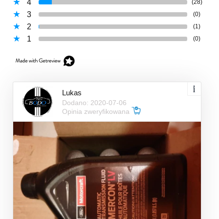
4
(28)
3
(0)
2
(1)
1
(0)
Lukas
Dodano: 2020-07-06
Opinia zweryfikowana