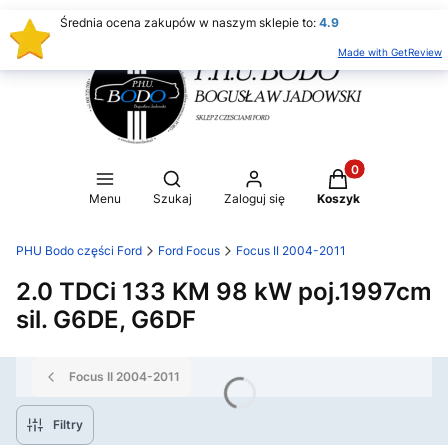
Średnia ocena zakupów w naszym sklepie to:
4.9
Made with GetReview
Produkty w koszy
Otwórz wyszukiwarkę
Menu
Szukaj
Zaloguj się
Koszyk
PHU Bodo części Ford
Ford Focus
Focus II 2004-2011
2.0 TDCi 133 KM 98 kW poj.1997cm
sil. G6DE, G6DF
Focus II 2004-2011
Filtry