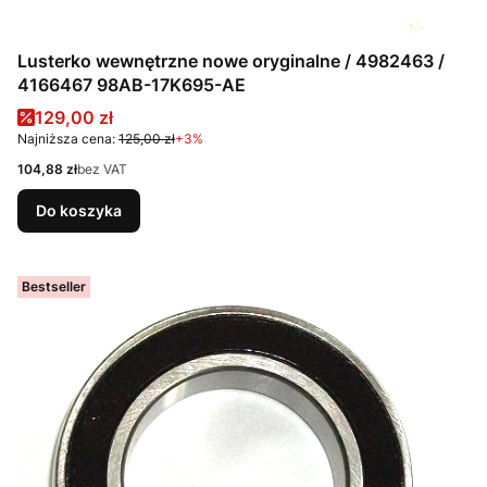
Lusterko wewnętrzne nowe oryginalne / 4982463 /
4166467 98AB-17K695-AE
Cena promocyjna
129,00 zł
Najniższa cena:
125,00 zł
+3%
Cena
104,88 zł
bez VAT
Do koszyka
Bestseller