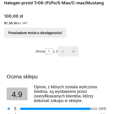
Halogen przód Tr06-/Fi/Fo/S-Max/C-max/Mustang
Cena
100,00 zł
Cena
81,30 zł
bez VAT
Powiadom mnie o dostępności
Strona
z 3
Przejdź do ostatniej st
Ocena sklepu
Opinie, z których została wyliczona
średnia, są wystawione przez
4.9
zweryfikowanych klientów, którzy
dokonali zakupu w sklepie.
5
(283)