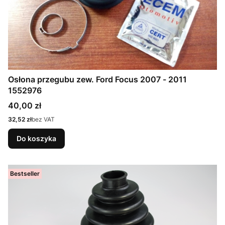
Osłona przegubu zew. Ford Focus 2007 - 2011
1552976
Cena
40,00 zł
Cena
32,52 zł
bez VAT
Do koszyka
Bestseller