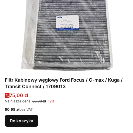
Filtr Kabinowy węglowy Ford Focus / C-max / Kuga /
Transit Connect / 1709013
Cena promocyjna
75,00 zł
Najniższa cena:
85,00 zł
-12%
Cena
60,98 zł
bez VAT
Do koszyka