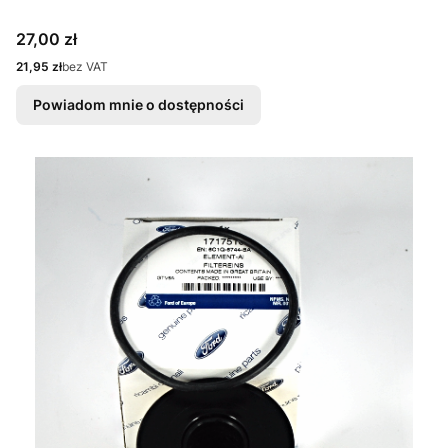
Cena
27,00 zł
Cena
21,95 zł
bez VAT
Powiadom mnie o dostępności