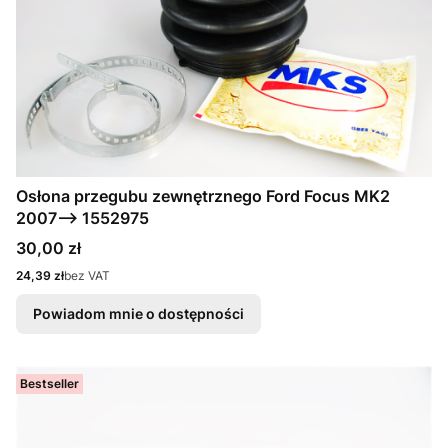
Osłona przegubu zewnętrznego Ford Focus MK2
2007--> 1552975
Cena
30,00 zł
Cena
24,39 zł
bez VAT
Powiadom mnie o dostępności
Bestseller