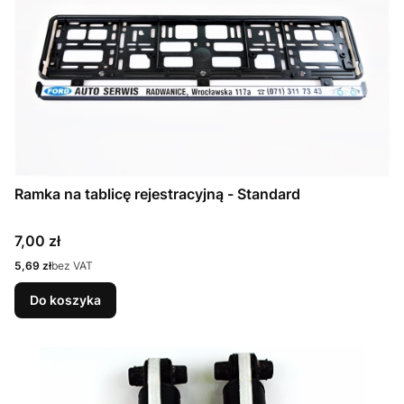
Ramka na tablicę rejestracyjną - Standard
Cena
7,00 zł
Cena
5,69 zł
bez VAT
Do koszyka