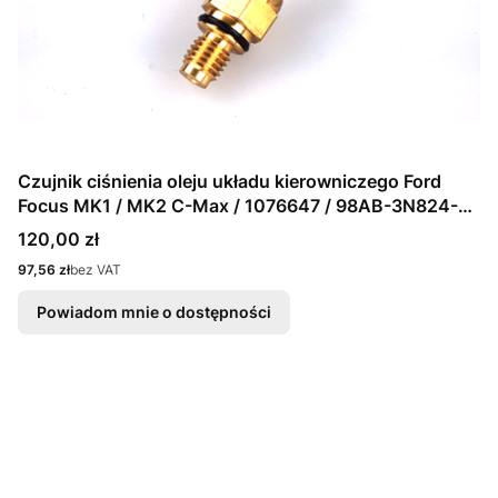
Czujnik ciśnienia oleju układu kierowniczego Ford
Focus MK1 / MK2 C-Max / 1076647 / 98AB-3N824-
DB
Cena
120,00 zł
Cena
97,56 zł
bez VAT
Powiadom mnie o dostępności