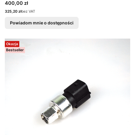
Cena
400,00 zł
Cena
325,20 zł
bez VAT
Powiadom mnie o dostępności
Okazja
Bestseller