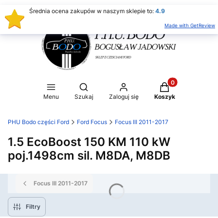
Średnia ocena zakupów w naszym sklepie to:
4.9
Made with GetReview
Produkty w koszy
Otwórz wyszukiwarkę
Menu
Szukaj
Zaloguj się
Koszyk
PHU Bodo części Ford
Ford Focus
Focus III 2011-2017
1.5 EcoBoost 150 KM 110 kW
poj.1498cm sil. M8DA, M8DB
Focus III 2011-2017
Filtry