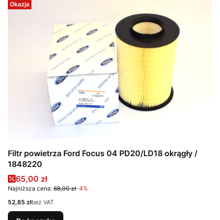
Okazja
Filtr powietrza Ford Focus 04 PD20/LD18 okrągły /
1848220
Cena promocyjna
65,00 zł
Najniższa cena:
68,00 zł
-4%
Cena
52,85 zł
bez VAT