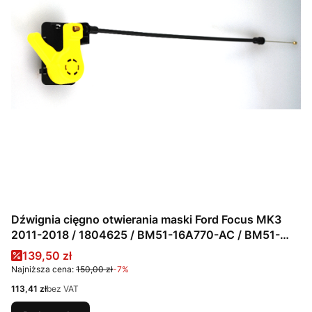
Dźwignia cięgno otwierania maski Ford Focus MK3
2011-2018 / 1804625 / BM51-16A770-AC / BM51-
16A770-AB / BM51-16A770-AA
Cena promocyjna
139,50 zł
Najniższa cena:
150,00 zł
-7%
Cena
113,41 zł
bez VAT