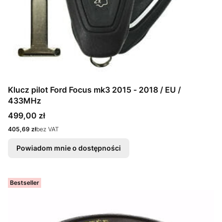
Klucz pilot Ford Focus mk3 2015 - 2018 / EU /
433MHz
Cena
499,00 zł
Cena
405,69 zł
bez VAT
Powiadom mnie o dostępności
Bestseller