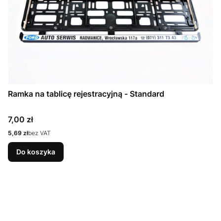
Ramka na tablicę rejestracyjną - Standard
Cena
7,00 zł
Cena
5,69 zł
bez VAT
Do koszyka