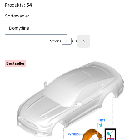
Produkty:
54
Lista produktów
Sortowanie:
Domyślne
Strona
z 3
Następne produkty
Bestseller