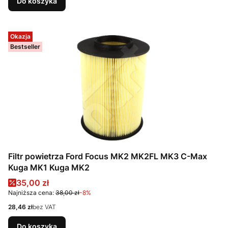
Do koszyka
Okazja
Bestseller
Filtr powietrza Ford Focus MK2 MK2FL MK3 C-Max
Kuga MK1 Kuga MK2
Cena promocyjna
35,00 zł
Najniższa cena:
38,00 zł
-8%
Cena
28,46 zł
bez VAT
Do koszyka