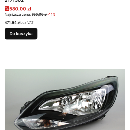
Cena promocyjna
580,00 zł
Najniższa cena:
650,00 zł
-11%
Cena
471,54 zł
bez VAT
Do koszyka