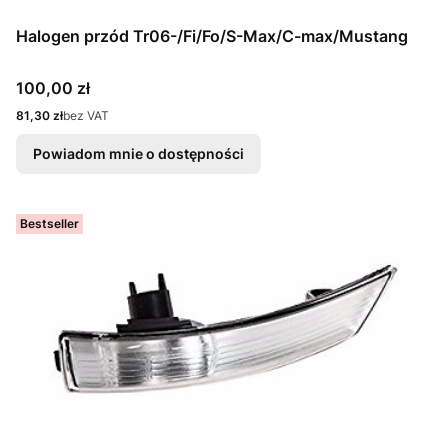
Halogen przód Tr06-/Fi/Fo/S-Max/C-max/Mustang
Cena
100,00 zł
Cena
81,30 zł
bez VAT
Powiadom mnie o dostępności
Bestseller