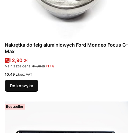
Nakrętka do felg aluminiowych Ford Mondeo Focus C-
Max
Cena promocyjna
12,90 zł
Najniższa cena:
11,00 zł
+17%
Cena
10,49 zł
bez VAT
Do koszyka
Bestseller