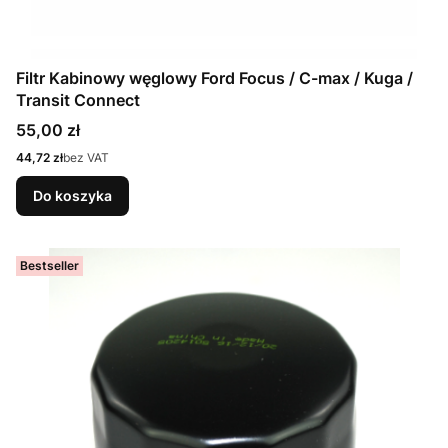
Filtr Kabinowy węglowy Ford Focus / C-max / Kuga /
Transit Connect
Cena
55,00 zł
Cena
44,72 zł
bez VAT
Do koszyka
Bestseller