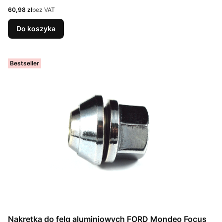
Cena
60,98 zł
bez VAT
Do koszyka
Bestseller
Nakrętka do felg aluminiowych FORD Mondeo Focus