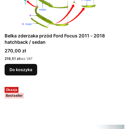
Belka zderzaka przód Ford Focus 2011 - 2018
hatchback / sedan
Cena
270,00 zł
Cena
219,51 zł
bez VAT
Do koszyka
Okazja
Bestseller