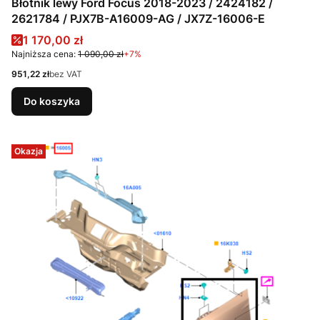
Błotnik lewy Ford Focus 2018-2023 / 2424182 /
2621784 / PJX7B-A16009-AG / JX7Z-16006-E
Cena promocyjna
1 170,00 zł
Najniższa cena:
1 090,00 zł
+7%
Cena
951,22 zł
bez VAT
Do koszyka
Okazja