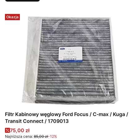
Okazja
Filtr Kabinowy węglowy Ford Focus / C-max / Kuga /
Transit Connect / 1709013
Cena promocyjna
75,00 zł
Najniższa cena:
85,00 zł
-12%