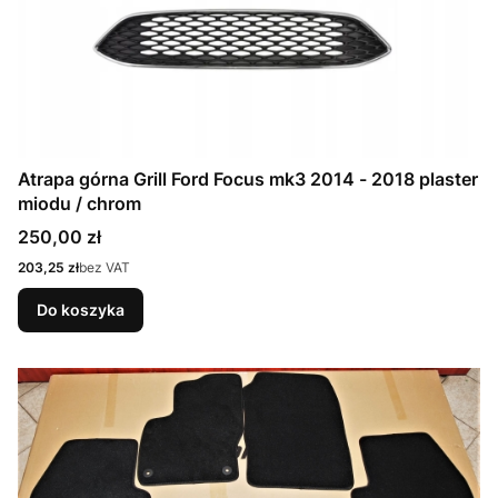
Atrapa górna Grill Ford Focus mk3 2014 - 2018 plaster
miodu / chrom
Cena
250,00 zł
Cena
203,25 zł
bez VAT
Do koszyka