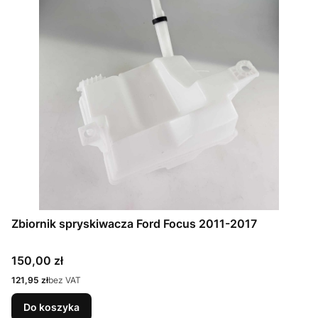
Zbiornik spryskiwacza Ford Focus 2011-2017
Cena
150,00 zł
Cena
121,95 zł
bez VAT
Do koszyka