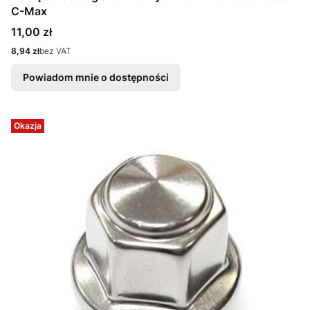
C-Max
Cena
11,00 zł
Cena
8,94 zł
bez VAT
Powiadom mnie o dostępności
Okazja