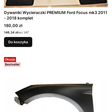
Dywaniki Wycieraczki PREMIUM Ford Focus mk3 2011
- 2018 komplet
Cena
180,00 zł
Cena
146,34 zł
bez VAT
Do koszyka
Okazja
Bestseller