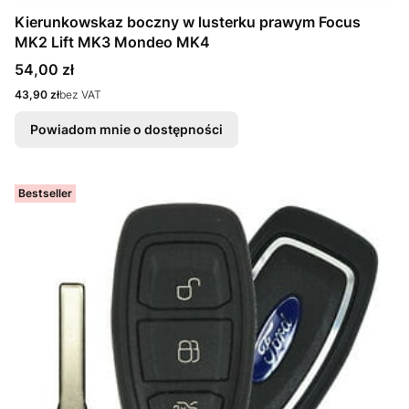
Kierunkowskaz boczny w lusterku prawym Focus
MK2 Lift MK3 Mondeo MK4
Cena
54,00 zł
Cena
43,90 zł
bez VAT
Powiadom mnie o dostępności
Bestseller