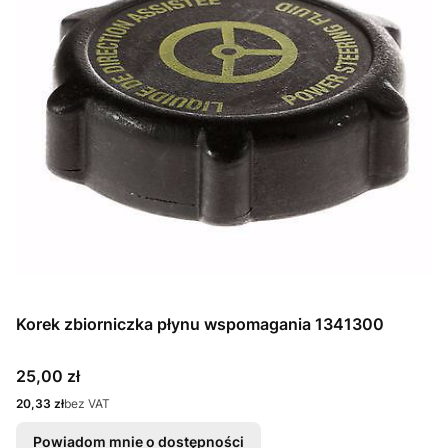
Korek zbiorniczka płynu wspomagania 1341300
Cena
25,00 zł
Cena
20,33 zł
bez VAT
Powiadom mnie o dostępności