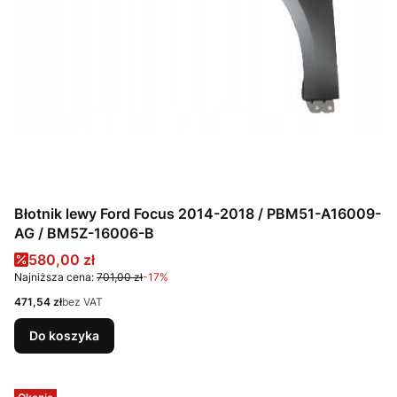
Błotnik lewy Ford Focus 2014-2018 / PBM51-A16009-
AG / BM5Z-16006-B
Cena promocyjna
580,00 zł
Najniższa cena:
701,00 zł
-17%
Cena
471,54 zł
bez VAT
Do koszyka