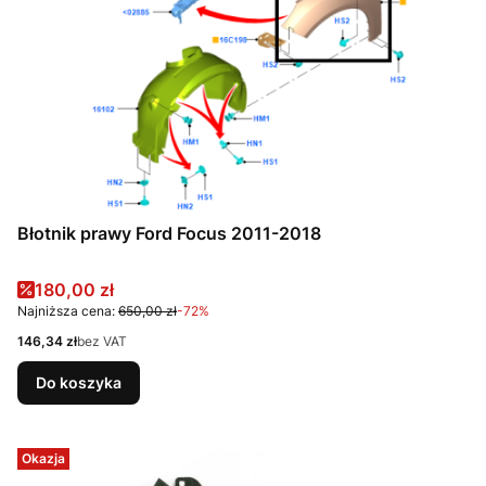
Błotnik prawy Ford Focus 2011-2018
Cena promocyjna
180,00 zł
Najniższa cena:
650,00 zł
-72%
Cena
146,34 zł
bez VAT
Do koszyka
Okazja