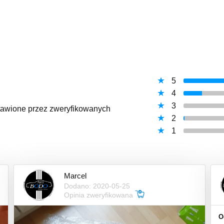
5
4
3
ystawione przez zweryfikowanych
2
1
Marcel
Dodano: 2020-05-25
Opinia zweryfikowana
O