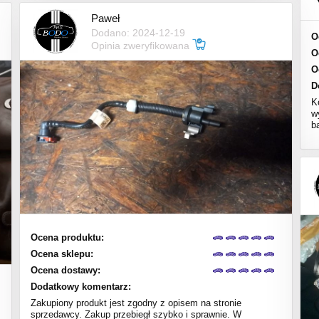
Paweł
Dodano: 2024-12-19
O
Opinia zweryfikowana
O
O
D
K
w
b
Ocena produktu:
Ocena sklepu:
Ocena dostawy:
Dodatkowy komentarz:
Zakupiony produkt jest zgodny z opisem na stronie
sprzedawcy. Zakup przebiegł szybko i sprawnie. W