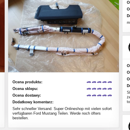
O
O
D
m
O
O
O
Ocena produktu:
D
Ocena sklepu:
S
Ocena dostawy:
ż
to
Dodatkowy komentarz:
Sehr schneller Versand. Super Onlineshop mit vielen sofort
verfügbaren Ford Mustang Teilen. Werde noch öfters
bestellen.