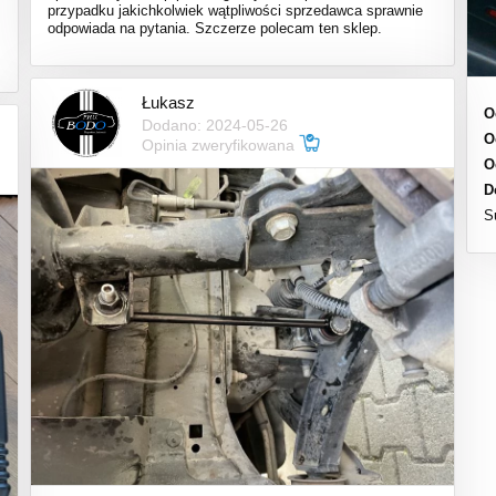
przypadku jakichkolwiek wątpliwości sprzedawca sprawnie
odpowiada na pytania. Szczerze polecam ten sklep.
Łukasz
O
Dodano: 2024-05-26
O
Opinia zweryfikowana
O
D
S