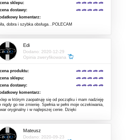
cena sklepu:
cena dostawy:
odatkowy komentarz:
iła, dobra i szybka obsługa...POLECAM
Edi
Dodano: 2020-12-29
Opinia zweryfikowana
cena produktu:
cena sklepu:
cena dostawy:
odatkowy komentarz:
klep w którym zaopatruję się od początku i mam nadzieję
e nigdy go nie zmienię. Spełnia w pełni moje oczekiwania,
war oryginalny i w najlepszej cenie. Dzięki
Mateusz
Dodano: 2020-09-23