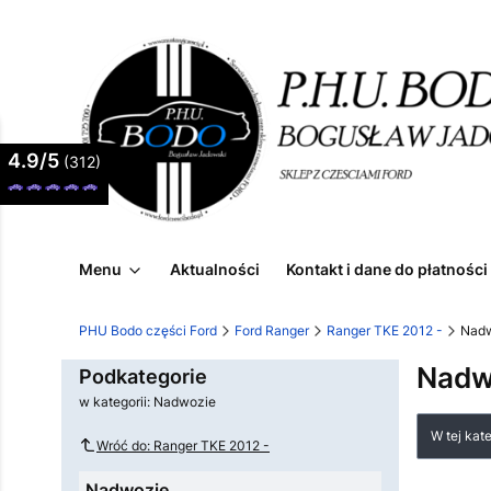
4.9/5
(312)
Menu
Aktualności
Kontakt i dane do płatności
PHU Bodo części Ford
Ford Ranger
Ranger TKE 2012 -
Nad
Nadw
Podkategorie
w kategorii: Nadwozie
Lista
W tej kat
Wróć do: Ranger TKE 2012 -
Nadwozie