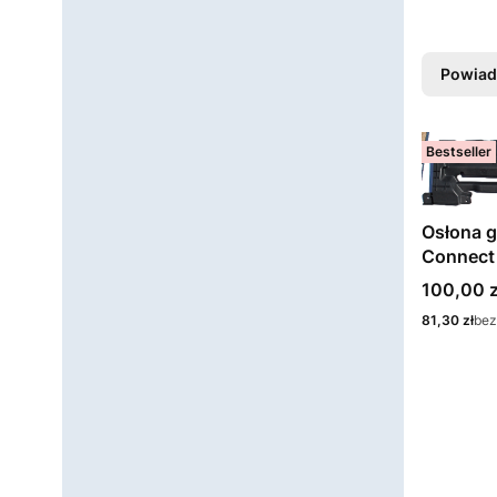
Powiad
Bestseller
Osłona g
Connect
Cena
100,00 z
Cena
81,30 zł
bez