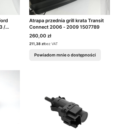
Atrapa przednia grill krata Transit
Ford
Connect 2006 - 2009 1507789
3 /
Cena
260,00 zł
Cena
211,38 zł
bez VAT
Powiadom mnie o dostępności