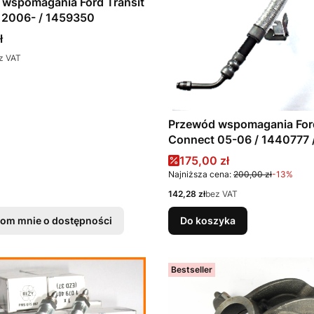
 wspomagania Ford Transit
Connect 2006- / 1459350
ł
z VAT
Przewód wspomagania Ford
Connect 05-06 / 1440777 
3A719-AC / 4T163A719AC
Cena promocyjna
175,00 zł
Najniższa cena:
200,00 zł
-13%
Cena
142,28 zł
bez VAT
om mnie o dostępności
Do koszyka
Bestseller