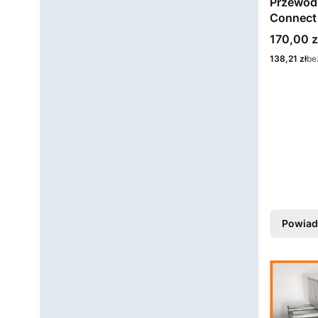
Przewód
Cena
170,00 z
Cena
138,21 zł
be
Powiad