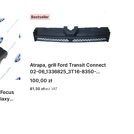
Bestseller
Atrapa, grill Ford Transit Connect
02-06_1336825_3T16-8350-
AB1C6F
Cena
100,00 zł
Cena
81,30 zł
bez VAT
 Focus
laxy
8060