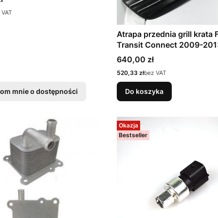
 VAT
Atrapa przednia grill krata 
Transit Connect 2009-201
5144237
Cena
640,00 zł
Cena
520,33 zł
bez VAT
om mnie o dostępności
Do koszyka
Okazja
Bestseller