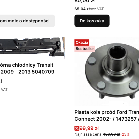
80,00 zł
Cena
65,04 zł
bez VAT
om mnie o dostępności
Do koszyka
Okazja
Bestseller
órna chłodnicy Transit
 2009 - 2013 5040709
ł
 VAT
Piasta koła przód Ford Tran
Connect 2002- / 1473257 
1104-AD / 7T16-1104-AA /
Cena promocyjna
99,99 zł
7T161104AA / 4366985 /
Najniższa cena:
130,00 zł
-23%