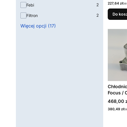
Cena
227,64 zł
be
2
Febi
Do kos
2
Filtron
Więcej opcji (17)
Chłodnicz
Focus / 
1.8TDCI 
Cena
468,00 z
Cena
380,49 zł
b