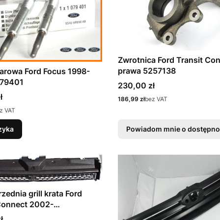
Zwrotnica Ford Transit Co
prawa 5257138
arowa Ford Focus 1998-
79401
Cena
230,00 zł
ł
Cena
186,99 zł
bez VAT
z VAT
zyka
Powiadom mnie o dostępno
zednia grill krata Ford
Connect 2002-
28261
ł