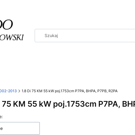
2002-2013
1.8 Di 75 KM 55 kW poj.1753cm P7PA, BHPA, P7PB, R2PA
i 75 KM 55 kW poj.1753cm P7PA, BH
 produktów
e:
ne