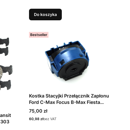
Do koszyka
Bestseller
Kostka Stacyjki Przełącznik Zapłonu
Ford C-Max Focus B-Max Fiesta
Mondeo S-Max Galaxy Transit
Cena
75,00 zł
ansit
Cena
60,98 zł
bez VAT
0303