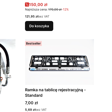
4T16-3493-AA
Cena promocyjna
150,00 zł
Najniższa cena:
170,00 zł
-12%
Cena
121,95 zł
bez VAT
Do koszyka
Bestseller
Ramka na tablicę rejestracyjną -
Standard
Cena
7,00 zł
Cena
5,69 zł
bez VAT