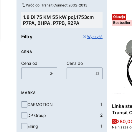
Wróć do: Transit Connect 2002-2013
1.8 Di 75 KM 55 kW poj.1753cm
Okazja
P7PA, BHPA, P7PB, R2PA
Bestseller
Filtry
Wyczyść
CENA
Cena od
Cena do
zł
zł
MARKA
Marka
1
CARMOTION
Linka st
Transit 
2
DP Group
Cena 
280,00
1
Elring
Najniższa c