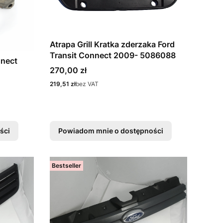
Atrapa Grill Kratka zderzaka Ford
Transit Connect 2009- 5086088
nnect
Cena
270,00 zł
Cena
219,51 zł
bez VAT
ści
Powiadom mnie o dostępności
Bestseller