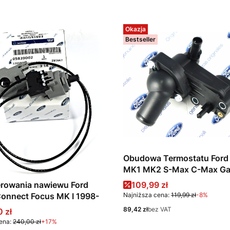
Okazja
Bestseller
Obudowa Termostatu Ford
MK1 MK2 S-Max C-Max Ga
MK3 Connect 1.8TDCi 119
Cena promocyjna
erowania nawiewu Ford
109,99 zł
2S4Q-9K478-AD
Connect Focus MK I 1998-
Najniższa cena:
119,99 zł
-8%
Cena
89,42 zł
bez VAT
promocyjna
 zł
ena:
240,00 zł
+17%