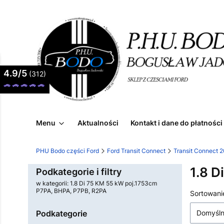
4.9/5
(312)
Menu
Aktualności
Kontakt i dane do płatności
PHU Bodo części Ford
Ford Transit Connect
Transit Connect 
1.8 D
Podkategorie i filtry
w kategorii: 1.8 Di 75 KM 55 kW poj.1753cm
P7PA, BHPA, P7PB, R2PA
Lista
Sortowani
Podkategorie
Domyśl