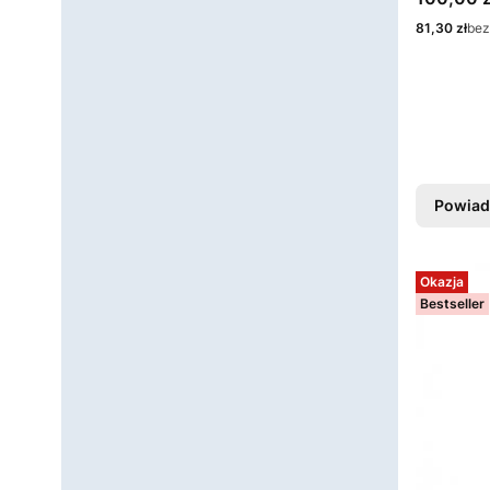
Cena
81,30 zł
bez
Powiad
Okazja
Bestseller