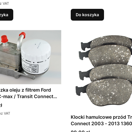
z VAT
zyka
Do koszyka
ka oleju z filtrem Ford
C-max / Transit Connect
TDDI kpl.
ł
ez VAT
Klocki hamulcowe przód Tr
Connect 2003 - 2013 136
Cena