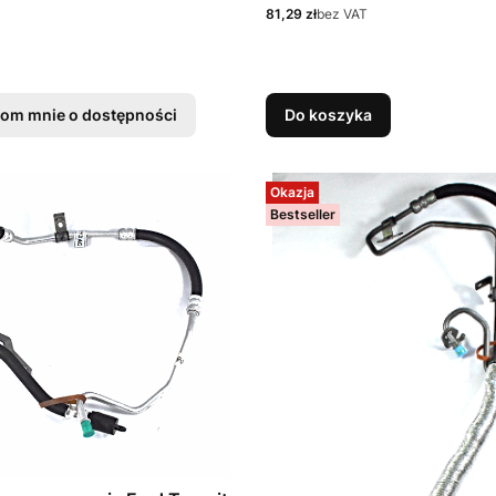
2T141104AD
Cena
81,29 zł
bez VAT
om mnie o dostępności
Do koszyka
Okazja
Bestseller