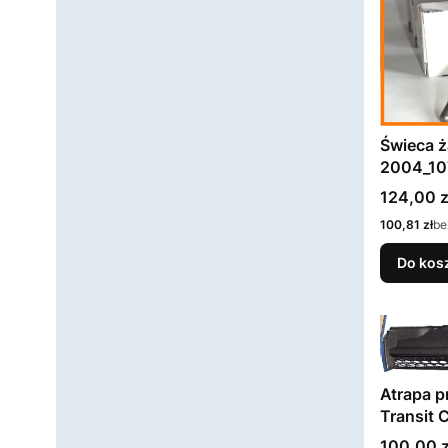
Świeca ż
2004_10
Cena
124,00 z
Cena
100,81 zł
be
Do kos
Atrapa pr
Transit 
2006_45
Cena
100,00 z