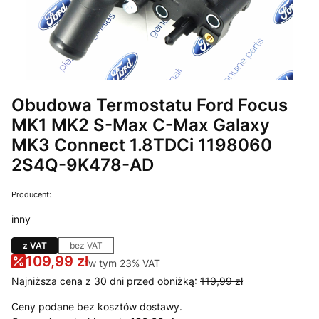
Obudowa Termostatu Ford Focus
MK1 MK2 S-Max C-Max Galaxy
MK3 Connect 1.8TDCi 1198060
2S4Q-9K478-AD
Producent:
inny
z VAT
bez VAT
109,99 zł
w tym 23% VAT
w tym
23%
VAT
Najniższa cena z 30 dni przed obniżką:
119,99 zł
Ceny podane bez kosztów dostawy.