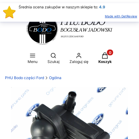
Średnia ocena zakupów w naszym sklepie to:
4.9
Made with GetReview
Produkty w koszy
Otwórz wyszukiwarkę
Menu
Szukaj
Zaloguj się
Koszyk
PHU Bodo części Ford
Ogólna