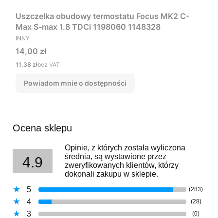
Uszczelka obudowy termostatu Focus MK2 C-
Max S-max 1.8 TDCi 1198060 1148328
PRODUCENT
INNY
Cena
14,00 zł
Cena
11,38 zł
bez VAT
Powiadom mnie o dostępności
Ocena sklepu
Opinie, z których została wyliczona
średnia, są wystawione przez
4.9
zweryfikowanych klientów, którzy
dokonali zakupu w sklepie.
5
(283)
4
(28)
3
(0)