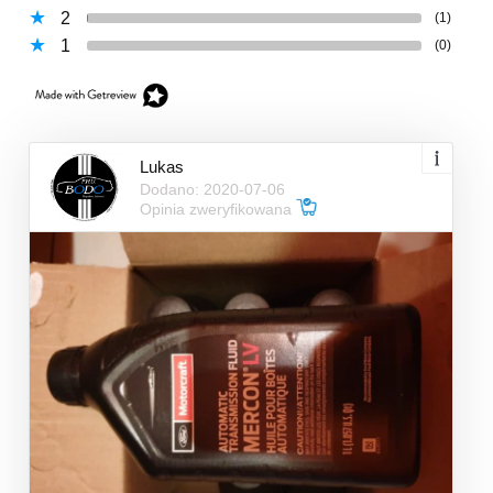
2
(1)
1
(0)
Lukas
Dodano: 2020-07-06
Opinia zweryfikowana