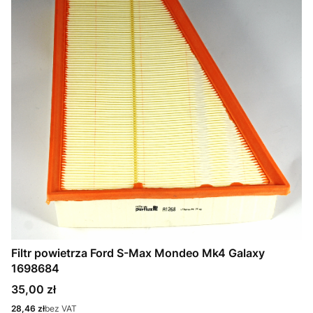
Filtr powietrza Ford S-Max Mondeo Mk4 Galaxy
1698684
Cena
35,00 zł
Cena
28,46 zł
bez VAT