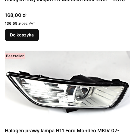
Cena
168,00 zł
Cena
136,59 zł
bez VAT
Do koszyka
Bestseller
Halogen prawy lampa H11 Ford Mondeo MKIV 07-