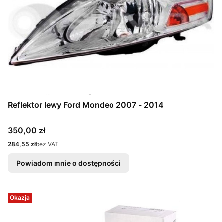
Reflektor lewy Ford Mondeo 2007 - 2014
Cena
350,00 zł
Cena
284,55 zł
bez VAT
Powiadom mnie o dostępności
Okazja