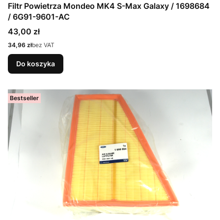
Filtr Powietrza Mondeo MK4 S-Max Galaxy / 1698684
/ 6G91-9601-AC
Cena
43,00 zł
Cena
34,96 zł
bez VAT
Do koszyka
Bestseller