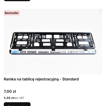
Bestseller
Ramka na tablicę rejestracyjną - Standard
Cena
7,00 zł
Cena
5,69 zł
bez VAT