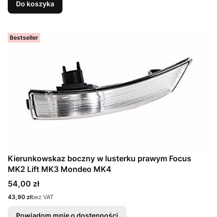
Do koszyka
Bestseller
Kierunkowskaz boczny w lusterku prawym Focus
MK2 Lift MK3 Mondeo MK4
Cena
54,00 zł
Cena
43,90 zł
bez VAT
Powiadom mnie o dostępności