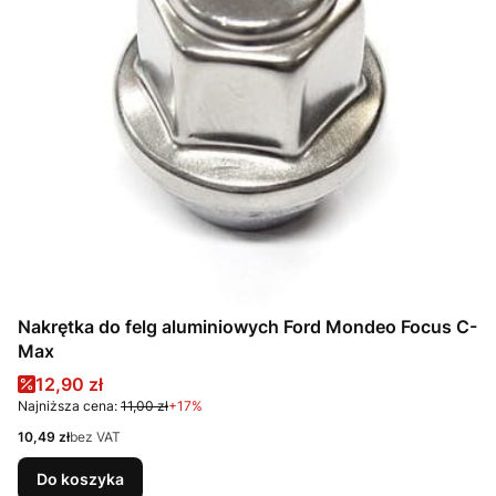
Nakrętka do felg aluminiowych Ford Mondeo Focus C-
Max
Cena promocyjna
12,90 zł
Najniższa cena:
11,00 zł
+17%
Cena
10,49 zł
bez VAT
Do koszyka