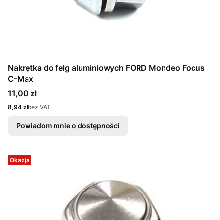
Nakrętka do felg aluminiowych FORD Mondeo Focus
C-Max
Cena
11,00 zł
Cena
8,94 zł
bez VAT
Powiadom mnie o dostępności
Okazja