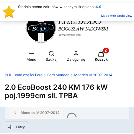
Średnia ocena zakupów w naszym sklepie to:
4.9
Made with GetReview
Produkty w koszy
Otwórz wyszukiwarkę
Menu
Szukaj
Zaloguj się
Koszyk
PHU Bodo części Ford
Ford Mondeo
Mondeo IV 2007-2014
2.0 EcoBoost 240 KM 176 kW
poj.1999cm sil. TPBA
Mondeo IV 2007-2014
Filtry