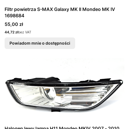
Filtr powietrza S-MAX Galaxy MK II Mondeo MK IV
1698684
Cena
55,00 zł
Cena
44,72 zł
bez VAT
Powiadom mnie o dostępności
Halogen lewy lampa H11 Mondeo MKIV 2007 - 2010