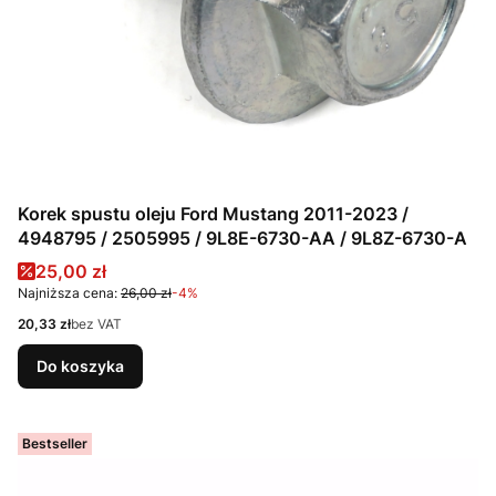
Korek spustu oleju Ford Mustang 2011-2023 /
4948795 / 2505995 / 9L8E-6730-AA / 9L8Z-6730-A
Cena promocyjna
25,00 zł
Najniższa cena:
26,00 zł
-4%
Cena
20,33 zł
bez VAT
Do koszyka
Bestseller