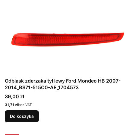
Odblask zderzaka tył lewy Ford Mondeo HB 2007-
2014_BS71-515C0-AE_1704573
Cena
39,00 zł
Cena
31,71 zł
bez VAT
Do koszyka