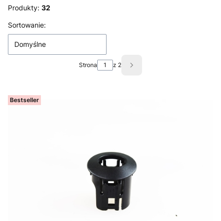
Produkty:
32
Lista produktów
Sortowanie:
Domyślne
Strona
z 2
Następne produkty
Bestseller