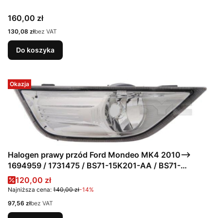
Cena
160,00 zł
Cena
130,08 zł
bez VAT
Do koszyka
Okazja
Halogen prawy przód Ford Mondeo MK4 2010-->
1694959 / 1731475 / BS71-15K201-AA / BS71-
15K201-AB / BS71-15K201-AB / 19-11011-01-2
Cena promocyjna
120,00 zł
Najniższa cena:
140,00 zł
-14%
Cena
97,56 zł
bez VAT