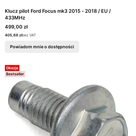
Klucz pilot Ford Focus mk3 2015 - 2018 / EU /
433MHz
Cena
499,00 zł
Cena
405,69 zł
bez VAT
Powiadom mnie o dostępności
Okazja
Bestseller