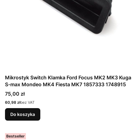
Mikrostyk Switch Klamka Ford Focus MK2 MK3 Kuga
S-max Mondeo MK4 Fiesta MK7 1857333 1748915
Cena
75,00 zł
Cena
60,98 zł
bez VAT
Do koszyka
Bestseller