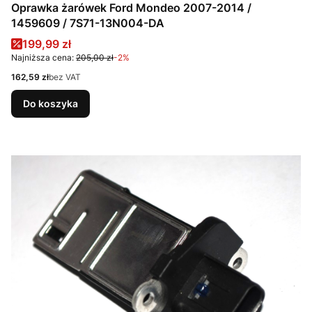
Oprawka żarówek Ford Mondeo 2007-2014 /
1459609 / 7S71-13N004-DA
Cena promocyjna
199,99 zł
Najniższa cena:
205,00 zł
-2%
Cena
162,59 zł
bez VAT
Do koszyka