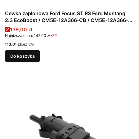
Cewka zapłonowa Ford Focus ST RS Ford Mustang
2.3 EcoBoost / CM5E-12A366-CB / CM5E-12A366-
BC / CM5E-12A366-BB / CM5E-12A366-CA /
Cena promocyjna
139,00 zł
5168444 / 5153009 / 5121001 / 2036331 / DG562
Najniższa cena:
142,00 zł
-2%
Cena
113,01 zł
bez VAT
Do koszyka