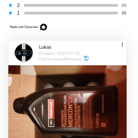
2
(1)
1
(0)
Lukas
Dodano: 2020-07-06
Opinia zweryfikowana