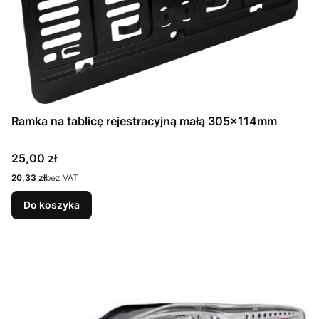
Ramka na tablicę rejestracyjną małą 305x114mm
Cena
25,00 zł
Cena
20,33 zł
bez VAT
Do koszyka