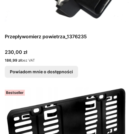
Przepływomierz powietrza_1376235
Cena
230,00 zł
Cena
186,99 zł
bez VAT
Powiadom mnie o dostępności
Bestseller