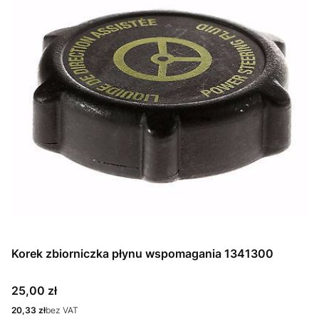
Korek zbiorniczka płynu wspomagania 1341300
Cena
25,00 zł
Cena
20,33 zł
bez VAT