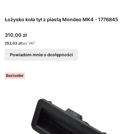
Łożysko koła tył z piastą Mondeo MK4 - 1776845
Cena
310,00 zł
Cena
252,03 zł
bez VAT
Powiadom mnie o dostępności
Bestseller