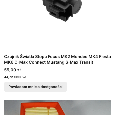
Czujnik Światła Stopu Focus MK2 Mondeo MK4 Fiesta
MK6 C-Max Connect Mustang S-Max Transit
Cena
55,00 zł
Cena
44,72 zł
bez VAT
Powiadom mnie o dostępności