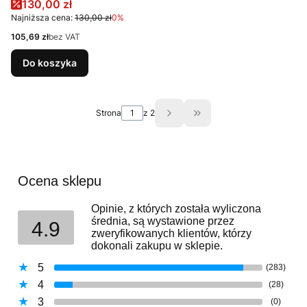
Cena promocyjna
130,00 zł
Najniższa cena:
130,00 zł
0%
Cena
105,69 zł
bez VAT
Do koszyka
Strona
z 2
Przejdź do ostatniej st
Ocena sklepu
Opinie, z których została wyliczona
średnia, są wystawione przez
4.9
zweryfikowanych klientów, którzy
dokonali zakupu w sklepie.
5
(283)
4
(28)
3
(0)