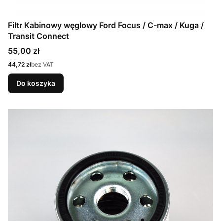
Filtr Kabinowy węglowy Ford Focus / C-max / Kuga /
Transit Connect
Cena
55,00 zł
Cena
44,72 zł
bez VAT
Do koszyka