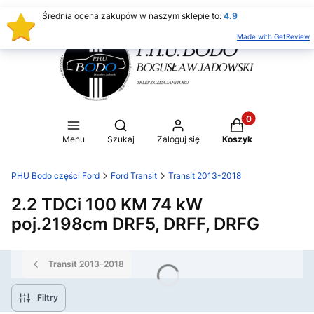
Średnia ocena zakupów w naszym sklepie to:
4.9
Made with GetReview
Produkty w koszy
Otwórz wyszukiwarkę
Menu
Szukaj
Zaloguj się
Koszyk
PHU Bodo części Ford
Ford Transit
Transit 2013-2018
2.2 TDCi 100 KM 74 kW
poj.2198cm DRF5, DRFF, DRFG
Transit 2013-2018
Filtry