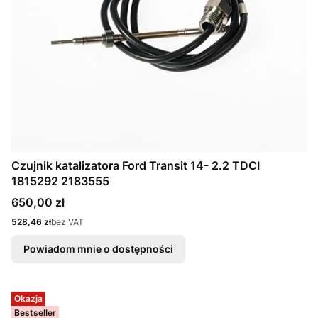
Czujnik katalizatora Ford Transit 14- 2.2 TDCI
1815292 2183555
Cena
650,00 zł
Cena
528,46 zł
bez VAT
Powiadom mnie o dostępności
Okazja
Bestseller