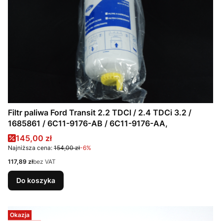
Filtr paliwa Ford Transit 2.2 TDCI / 2.4 TDCi 3.2 /
1685861 / 6C11-9176-AB / 6C11-9176-AA,
Cena promocyjna
145,00 zł
Najniższa cena:
154,00 zł
-6%
Cena
117,89 zł
bez VAT
Do koszyka
Okazja