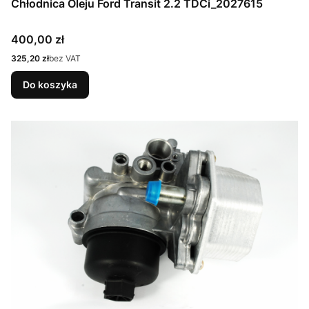
Chłodnica Oleju Ford Transit 2.2 TDCi_2027615
Cena
400,00 zł
Cena
325,20 zł
bez VAT
Do koszyka