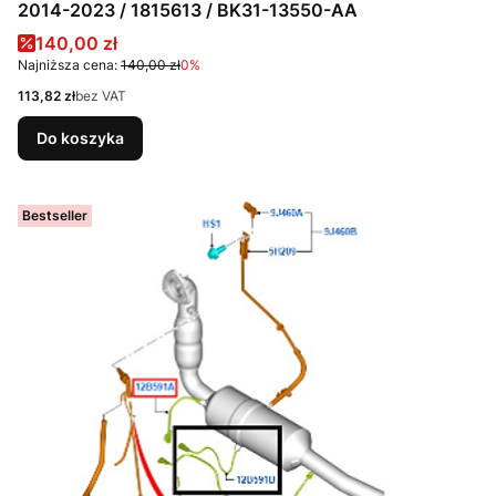
2014-2023 / 1815613 / BK31-13550-AA
Cena promocyjna
140,00 zł
Najniższa cena:
140,00 zł
0%
Cena
113,82 zł
bez VAT
Do koszyka
Bestseller