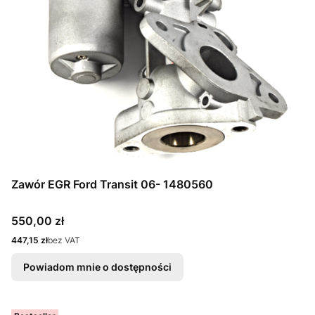
Zawór EGR Ford Transit 06- 1480560
Cena
550,00 zł
Cena
447,15 zł
bez VAT
Powiadom mnie o dostępności