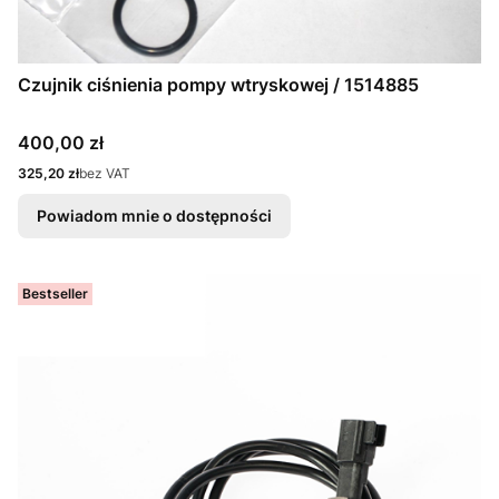
Czujnik ciśnienia pompy wtryskowej / 1514885
Cena
400,00 zł
Cena
325,20 zł
bez VAT
Powiadom mnie o dostępności
Bestseller