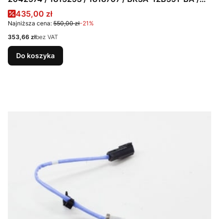
BK3A-12B591-BB / BK3A-12B591-BC
Cena promocyjna
435,00 zł
Najniższa cena:
550,00 zł
-21%
Cena
353,66 zł
bez VAT
Do koszyka