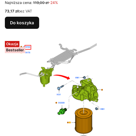
Najniższa cena:
119,00 zł
-24%
Cena
73,17 zł
bez VAT
Do koszyka
Okazja
Bestseller