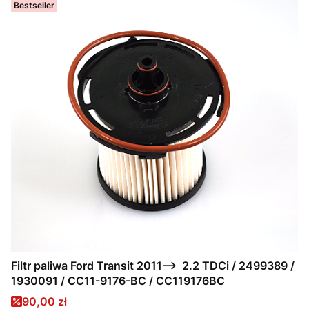
Bestseller
Filtr paliwa Ford Transit 2011--> 2.2 TDCi / 2499389 /
1930091 / CC11-9176-BC / CC119176BC
Cena promocyjna
90,00 zł