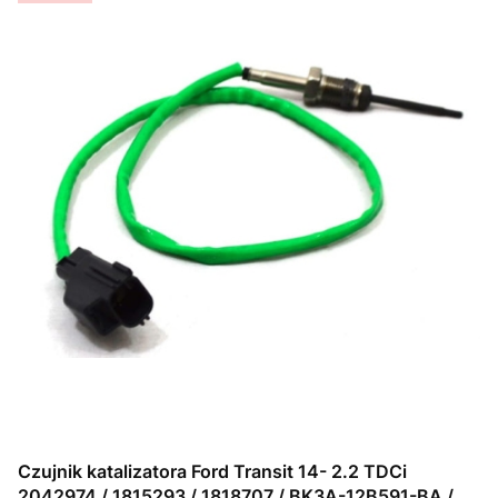
Czujnik katalizatora Ford Transit 14- 2.2 TDCi
2042974 / 1815293 / 1818707 / BK3A-12B591-BA /