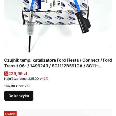
Czujnik temp. katalizatora Ford Fiesta / Connect / Ford
Transit 06- / 1496243 / 8C1112B591CA / 8C11-
12B591-CA
Cena promocyjna
229,99 zł
Najniższa cena:
235,00 zł
-2%
Cena
186,98 zł
bez VAT
Do koszyka
Okazja