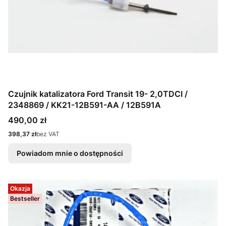
Czujnik katalizatora Ford Transit 19- 2,0TDCI /
2348869 / KK21-12B591-AA / 12B591A
Cena
490,00 zł
Cena
398,37 zł
bez VAT
Powiadom mnie o dostępności
Okazja
Bestseller