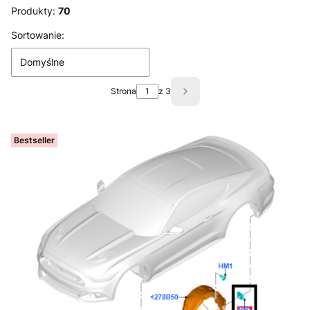
Produkty:
70
Lista produktów
Sortowanie:
Domyślne
Strona
z 3
Następne produkty
Bestseller