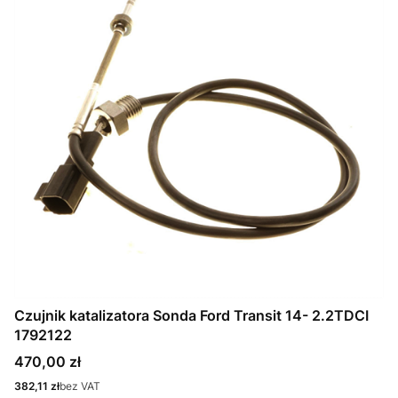
Czujnik katalizatora Sonda Ford Transit 14- 2.2TDCI
1792122
Cena
470,00 zł
Cena
382,11 zł
bez VAT