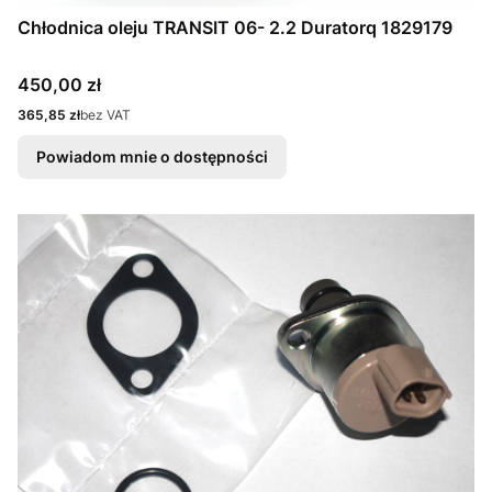
Chłodnica oleju TRANSIT 06- 2.2 Duratorq 1829179
Cena
450,00 zł
Cena
365,85 zł
bez VAT
Powiadom mnie o dostępności