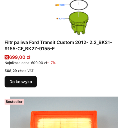
Filtr paliwa Ford Transit Custom 2012- 2.2_BK21-
9155-CF_BK2Z-9155-E
Cena promocyjna
699,00 zł
Najniższa cena:
600,00 zł
+17%
Cena
568,29 zł
bez VAT
Do koszyka
Bestseller