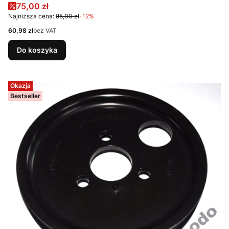
Cena promocyjna
75,00 zł
Najniższa cena:
85,00 zł
-12%
Cena
60,98 zł
bez VAT
Do koszyka
Okazja
Bestseller