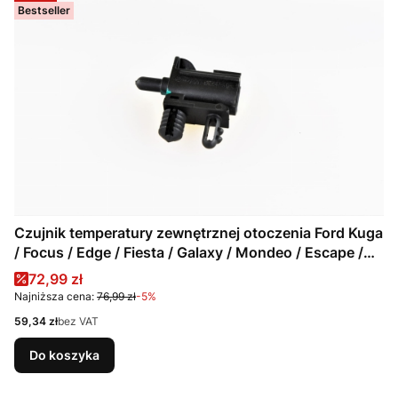
Bestseller
Czujnik temperatury zewnętrznej otoczenia Ford Kuga
/ Focus / Edge / Fiesta / Galaxy / Mondeo / Escape /
Transit / 5090031 / AU5T-12A647-AC
Cena promocyjna
72,99 zł
Najniższa cena:
76,99 zł
-5%
Cena
59,34 zł
bez VAT
Do koszyka