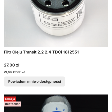
Filtr Oleju Transit 2.2 2.4 TDCi 1812551
Cena
27,00 zł
Cena
21,95 zł
bez VAT
Powiadom mnie o dostępności
Okazja
Bestseller