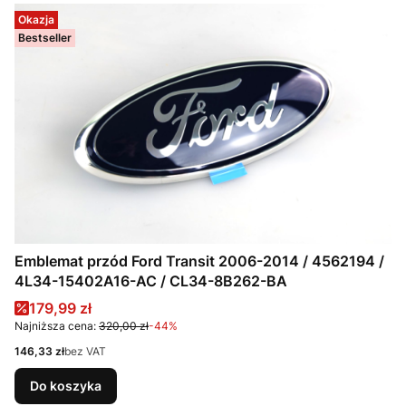
Okazja
Bestseller
Emblemat przód Ford Transit 2006-2014 / 4562194 /
4L34-15402A16-AC / CL34-8B262-BA
Cena promocyjna
179,99 zł
Najniższa cena:
320,00 zł
-44%
Cena
146,33 zł
bez VAT
Do koszyka