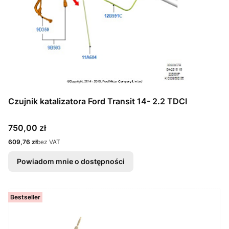
Czujnik katalizatora Ford Transit 14- 2.2 TDCI
Cena
750,00 zł
Cena
609,76 zł
bez VAT
Powiadom mnie o dostępności
Bestseller