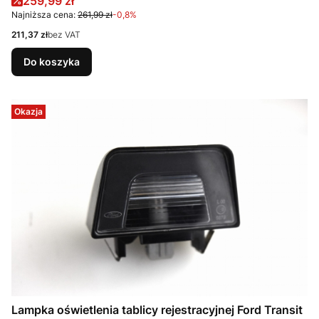
Cena promocyjna
259,99 zł
Najniższa cena:
261,99 zł
-0,8%
Cena
211,37 zł
bez VAT
Do koszyka
Okazja
Lampka oświetlenia tablicy rejestracyjnej Ford Transit