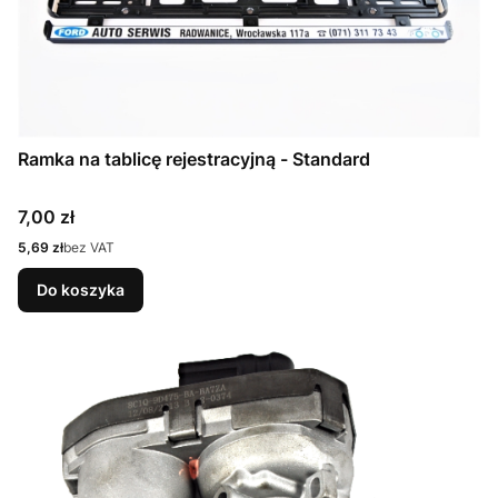
Ramka na tablicę rejestracyjną - Standard
Cena
7,00 zł
Cena
5,69 zł
bez VAT
Do koszyka