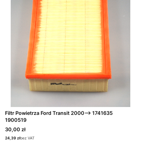
Filtr Powietrza Ford Transit 2000--> 1741635
1900519
Cena
30,00 zł
Cena
24,39 zł
bez VAT