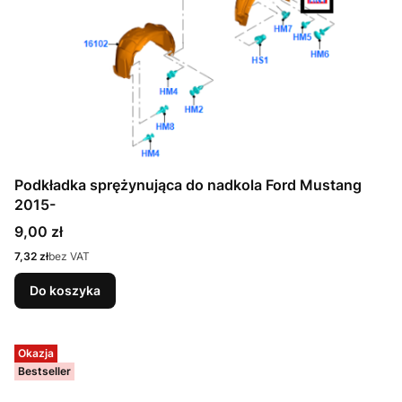
Podkładka sprężynująca do nadkola Ford Mustang
2015-
Cena
9,00 zł
Cena
7,32 zł
bez VAT
Do koszyka
Okazja
Bestseller