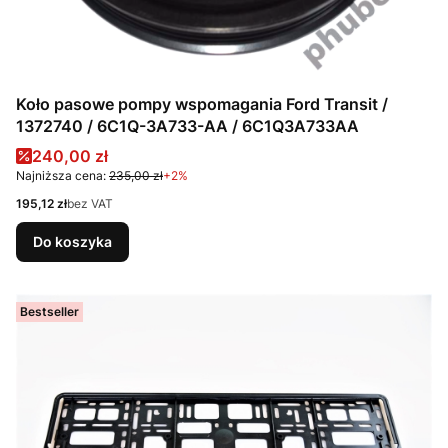
Koło pasowe pompy wspomagania Ford Transit /
1372740 / 6C1Q-3A733-AA / 6C1Q3A733AA
Cena promocyjna
240,00 zł
Najniższa cena:
235,00 zł
+2%
Cena
195,12 zł
bez VAT
Do koszyka
Bestseller