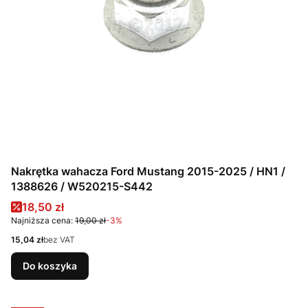
Nakrętka wahacza Ford Mustang 2015-2025 / HN1 /
1388626 / W520215-S442
Cena promocyjna
18,50 zł
Najniższa cena:
19,00 zł
-3%
Cena
15,04 zł
bez VAT
Do koszyka