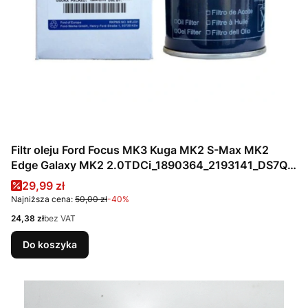
Filtr oleju Ford Focus MK3 Kuga MK2 S-Max MK2
Edge Galaxy MK2 2.0TDCi_1890364_2193141_DS7Q-
6714-AA_DS7Q-6714-AB
Cena promocyjna
29,99 zł
Najniższa cena:
50,00 zł
-40%
Cena
24,38 zł
bez VAT
Do koszyka