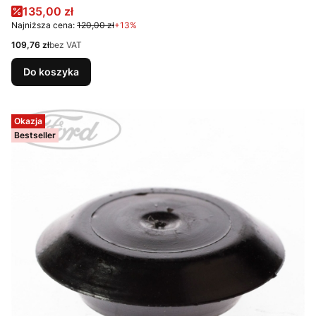
Cena promocyjna
135,00 zł
Najniższa cena:
120,00 zł
+13%
Cena
109,76 zł
bez VAT
Do koszyka
Okazja
Bestseller