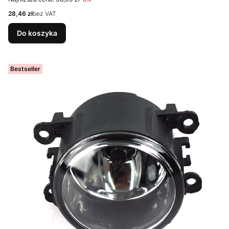
Cena
28,46 zł
bez VAT
Do koszyka
Bestseller