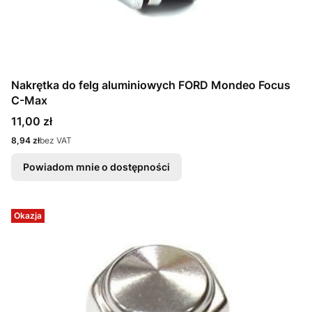
Nakrętka do felg aluminiowych FORD Mondeo Focus
C-Max
Cena
11,00 zł
Cena
8,94 zł
bez VAT
Powiadom mnie o dostępności
Okazja