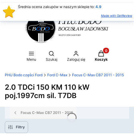
Średnia ocena zakupów w naszym sklepie to:
4.9
Made with GetReview
Produkty w koszy
Otwórz wyszukiwarkę
Menu
Szukaj
Zaloguj się
Koszyk
PHU Bodo części Ford
Ford C-Max
Focus C-Max CB7 2011 - 2015
2.0 TDCi 150 KM 110 kW
poj.1997cm sil. T7DB
Focus C-Max CB7 2011 - 2015
Filtry