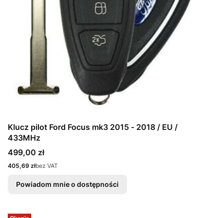
Klucz pilot Ford Focus mk3 2015 - 2018 / EU /
433MHz
Cena
499,00 zł
Cena
405,69 zł
bez VAT
Powiadom mnie o dostępności