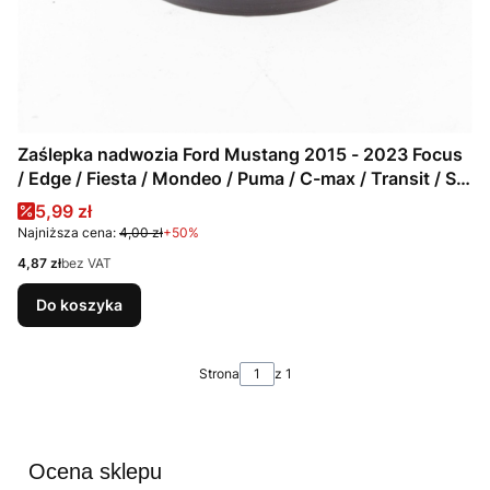
Zaślepka nadwozia Ford Mustang 2015 - 2023 Focus
/ Edge / Fiesta / Mondeo / Puma / C-max / Transit / S-
max / Galaxy / 1009320 / W702357-S300
Cena promocyjna
5,99 zł
Najniższa cena:
4,00 zł
+50%
Cena
4,87 zł
bez VAT
Do koszyka
Strona
z 1
Ocena sklepu