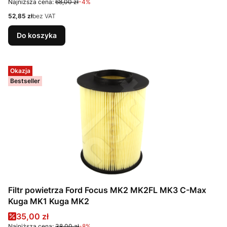
Najniższa cena:
68,00 zł
-4%
Cena
52,85 zł
bez VAT
Do koszyka
Okazja
Bestseller
Filtr powietrza Ford Focus MK2 MK2FL MK3 C-Max
Kuga MK1 Kuga MK2
Cena promocyjna
35,00 zł
Najniższa cena:
38,00 zł
-8%