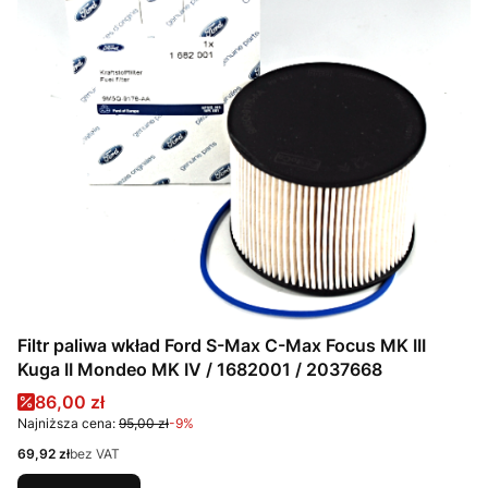
Filtr paliwa wkład Ford S-Max C-Max Focus MK III
Kuga II Mondeo MK IV / 1682001 / 2037668
Cena promocyjna
86,00 zł
Najniższa cena:
95,00 zł
-9%
Cena
69,92 zł
bez VAT