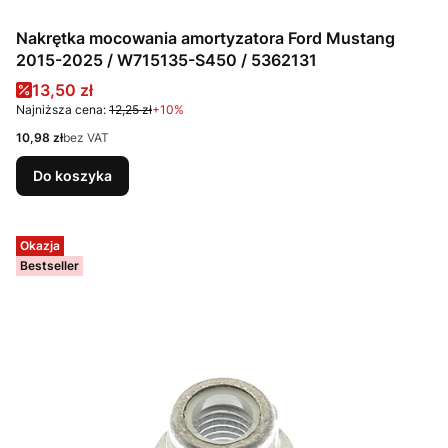
Nakrętka mocowania amortyzatora Ford Mustang
2015-2025 / W715135-S450 / 5362131
Cena promocyjna
13,50 zł
Najniższa cena:
12,25 zł
+10%
Cena
10,98 zł
bez VAT
Do koszyka
Okazja
Bestseller