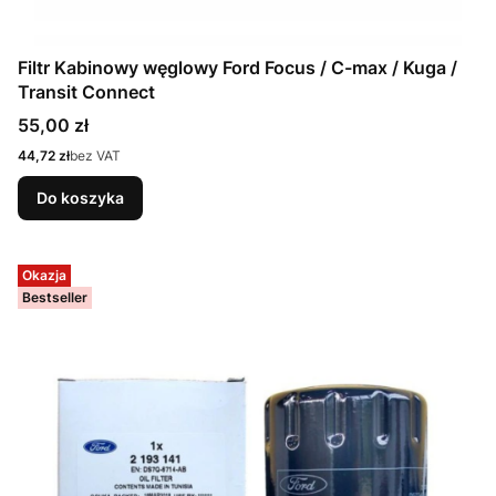
Filtr Kabinowy węglowy Ford Focus / C-max / Kuga /
Transit Connect
Cena
55,00 zł
Cena
44,72 zł
bez VAT
Do koszyka
Okazja
Bestseller