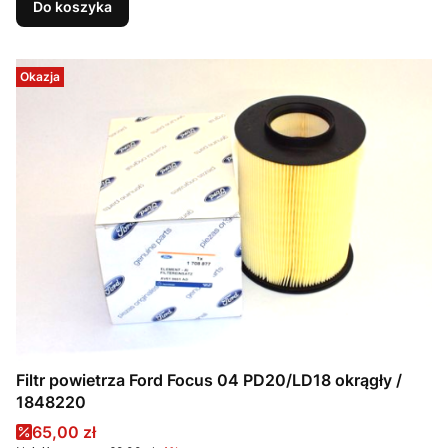
Do koszyka
Okazja
Filtr powietrza Ford Focus 04 PD20/LD18 okrągły /
1848220
Cena promocyjna
65,00 zł