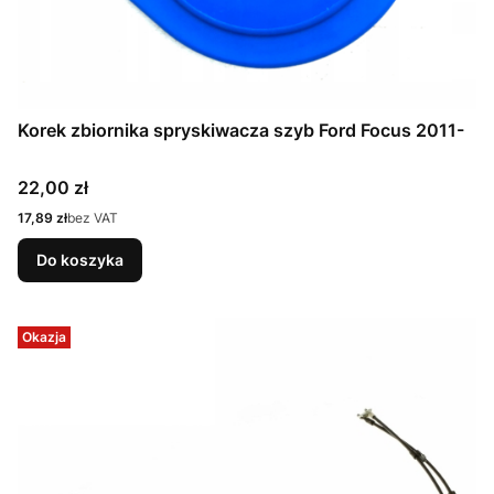
Korek zbiornika spryskiwacza szyb Ford Focus 2011-
Cena
22,00 zł
Cena
17,89 zł
bez VAT
Do koszyka
Okazja