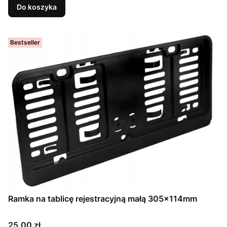
Do koszyka
Bestseller
Ramka na tablicę rejestracyjną małą 305x114mm
Cena
25,00 zł