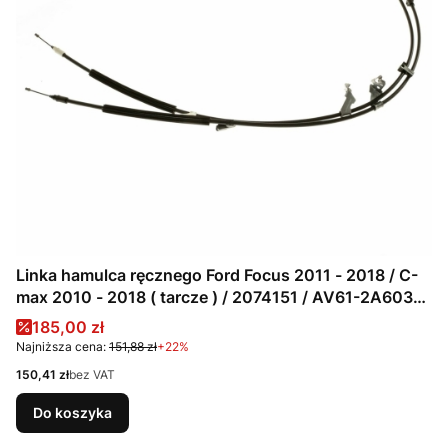
Linka hamulca ręcznego Ford Focus 2011 - 2018 / C-
max 2010 - 2018 ( tarcze ) / 2074151 / AV61-2A603-
BL
Cena promocyjna
185,00 zł
Najniższa cena:
151,88 zł
+22%
Cena
150,41 zł
bez VAT
Do koszyka