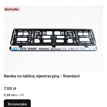
Bestseller
Ramka na tablicę rejestracyjną - Standard
Cena
7,00 zł
Cena
5,69 zł
bez VAT
Do koszyka