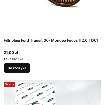
Filtr oleju Ford Transit 06- Mondeo Focus II 2,0 TDCI
Cena
21,00 zł
Cena
17,07 zł
bez VAT
Do koszyka
Okazja