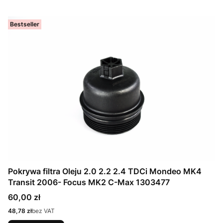
Bestseller
Pokrywa filtra Oleju 2.0 2.2 2.4 TDCi Mondeo MK4
Transit 2006- Focus MK2 C-Max 1303477
Cena
60,00 zł
Cena
48,78 zł
bez VAT