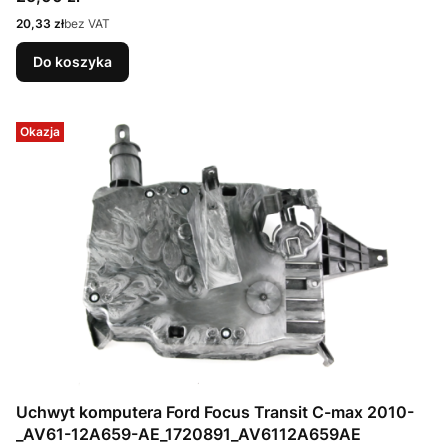
Cena
20,33 zł
bez VAT
Do koszyka
Okazja
Uchwyt komputera Ford Focus Transit C-max 2010-
_AV61-12A659-AE_1720891_AV6112A659AE