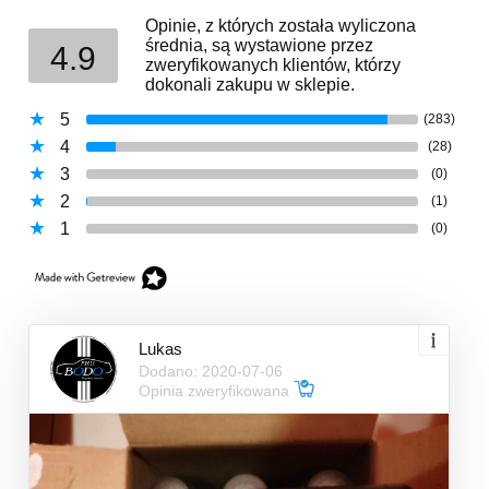
Opinie, z których została wyliczona
średnia, są wystawione przez
4.9
zweryfikowanych klientów, którzy
dokonali zakupu w sklepie.
5
(283)
4
(28)
3
(0)
2
(1)
1
(0)
Lukas
Dodano: 2020-07-06
Opinia zweryfikowana