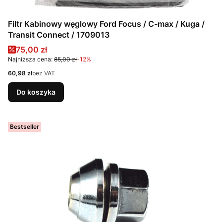
Filtr Kabinowy węglowy Ford Focus / C-max / Kuga /
Transit Connect / 1709013
Cena promocyjna
75,00 zł
Najniższa cena:
85,00 zł
-12%
Cena
60,98 zł
bez VAT
Do koszyka
Bestseller