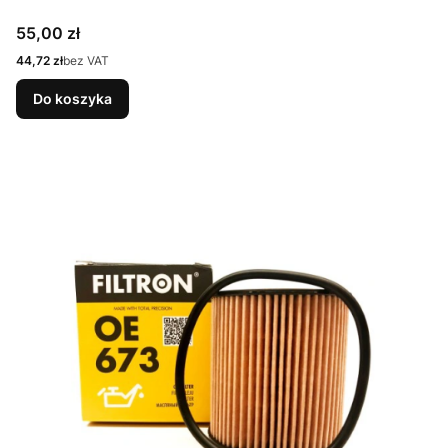
Cena
55,00 zł
Cena
44,72 zł
bez VAT
Do koszyka