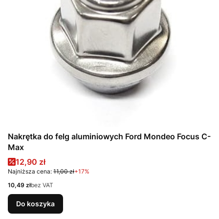
Nakrętka do felg aluminiowych Ford Mondeo Focus C-
Max
Cena promocyjna
12,90 zł
Najniższa cena:
11,00 zł
+17%
Cena
10,49 zł
bez VAT
Do koszyka