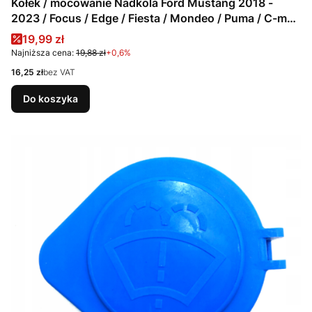
Kołek / mocowanie Nadkola Ford Mustang 2018 -
2023 / Focus / Edge / Fiesta / Mondeo / Puma / C-max
/ Transit / S-max / Galaxy
Cena promocyjna
19,99 zł
Najniższa cena:
19,88 zł
+0,6%
Cena
16,25 zł
bez VAT
Do koszyka