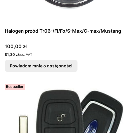
Halogen przód Tr06-/Fi/Fo/S-Max/C-max/Mustang
Cena
100,00 zł
Cena
81,30 zł
bez VAT
Powiadom mnie o dostępności
Bestseller