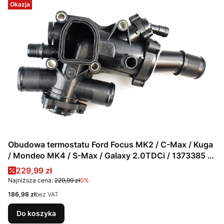
Okazja
Obudowa termostatu Ford Focus MK2 / C-Max / Kuga
/ Mondeo MK4 / S-Max / Galaxy 2.0TDCi / 1373385 /
3M5Q-8A586-CA
Cena promocyjna
229,99 zł
Najniższa cena:
229,99 zł
0%
Cena
186,98 zł
bez VAT
Do koszyka