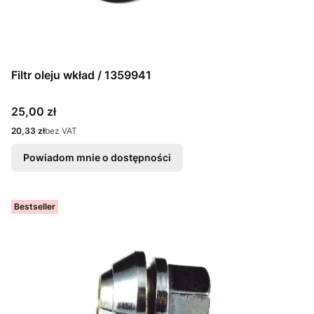
Filtr oleju wkład / 1359941
Cena
25,00 zł
Cena
20,33 zł
bez VAT
Powiadom mnie o dostępności
Bestseller