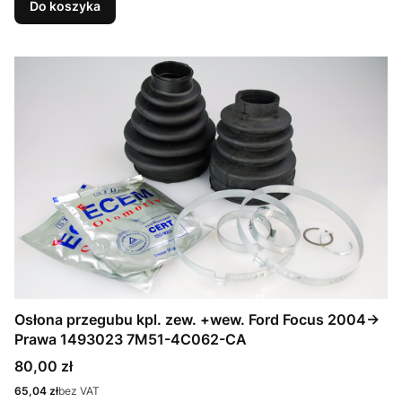
Do koszyka
Osłona przegubu kpl. zew. +wew. Ford Focus 2004->
Prawa 1493023 7M51-4C062-CA
Cena
80,00 zł
Cena
65,04 zł
bez VAT