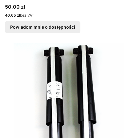
Cena
50,00 zł
Cena
40,65 zł
bez VAT
Powiadom mnie o dostępności