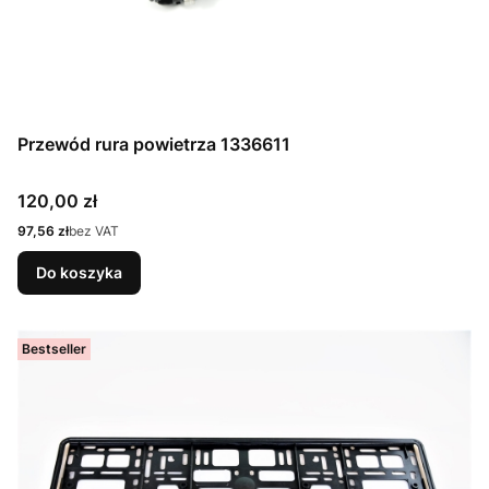
Przewód rura powietrza 1336611
Cena
120,00 zł
Cena
97,56 zł
bez VAT
Do koszyka
Bestseller