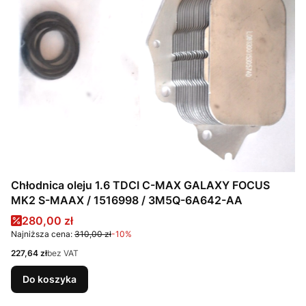
Chłodnica oleju 1.6 TDCI C-MAX GALAXY FOCUS
MK2 S-MAAX / 1516998 / 3M5Q-6A642-AA
Cena promocyjna
280,00 zł
Najniższa cena:
310,00 zł
-10%
Cena
227,64 zł
bez VAT
Do koszyka