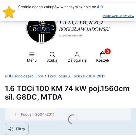
Średnia ocena zakupów w naszym sklepie to:
4.9
Made with GetReview
Produkty w koszy
Otwórz wyszukiwarkę
Menu
Szukaj
Zaloguj się
Koszyk
PHU Bodo części Ford
Ford Focus
Focus II 2004-2011
1.6 TDCi 100 KM 74 kW poj.1560cm
sil. G8DC, MTDA
Focus II 2004-2011
Filtry