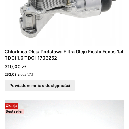
Chłodnica Oleju Podstawa Filtra Oleju Fiesta Focus 1.4
TDCi 1.6 TDCi_1703252
Cena
310,00 zł
Cena
252,03 zł
bez VAT
Powiadom mnie o dostępności
Okazja
Bestseller