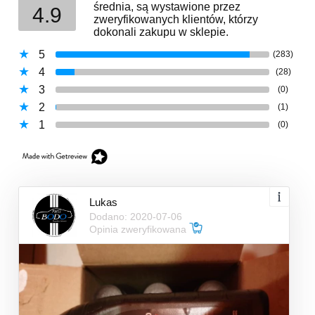
średnia, są wystawione przez
4.9
zweryfikowanych klientów, którzy
dokonali zakupu w sklepie.
5
(283)
4
(28)
3
(0)
2
(1)
1
(0)
Lukas
Dodano: 2020-07-06
Opinia zweryfikowana