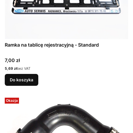
Ramka na tablicę rejestracyjną - Standard
Cena
7,00 zł
Cena
5,69 zł
bez VAT
Do koszyka
Okazja