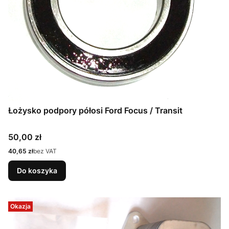
Łożysko podpory półosi Ford Focus / Transit
Cena
50,00 zł
Cena
40,65 zł
bez VAT
Do koszyka
Okazja