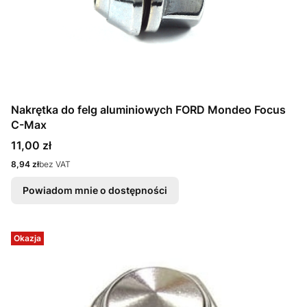
Nakrętka do felg aluminiowych FORD Mondeo Focus
C-Max
Cena
11,00 zł
Cena
8,94 zł
bez VAT
Powiadom mnie o dostępności
Okazja