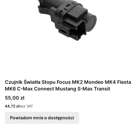
Czujnik Światła Stopu Focus MK2 Mondeo MK4 Fiesta
MK6 C-Max Connect Mustang S-Max Transit
Cena
55,00 zł
Cena
44,72 zł
bez VAT
Powiadom mnie o dostępności