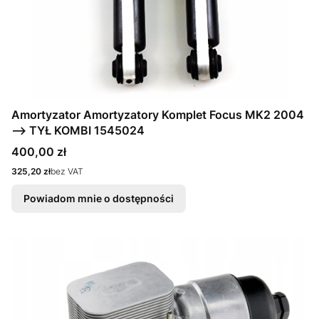
Amortyzator Amortyzatory Komplet Focus MK2 2004
--> TYŁ KOMBI 1545024
Cena
400,00 zł
Cena
325,20 zł
bez VAT
Powiadom mnie o dostępności