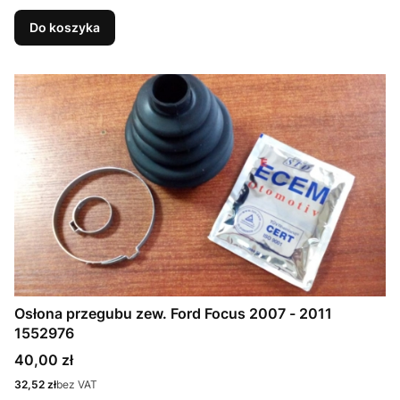
Do koszyka
Osłona przegubu zew. Ford Focus 2007 - 2011
1552976
Cena
40,00 zł
Cena
32,52 zł
bez VAT