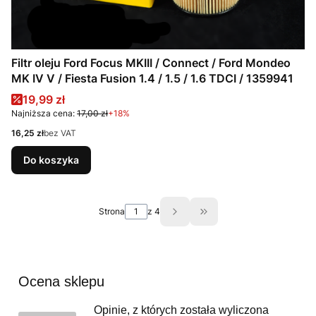
Filtr oleju Ford Focus MKIII / Connect / Ford Mondeo
MK IV V / Fiesta Fusion 1.4 / 1.5 / 1.6 TDCI / 1359941
Cena promocyjna
19,99 zł
Najniższa cena:
17,00 zł
+18%
Cena
16,25 zł
bez VAT
Do koszyka
Strona
z 4
Przejdź do ostatniej st
Ocena sklepu
Opinie, z których została wyliczona