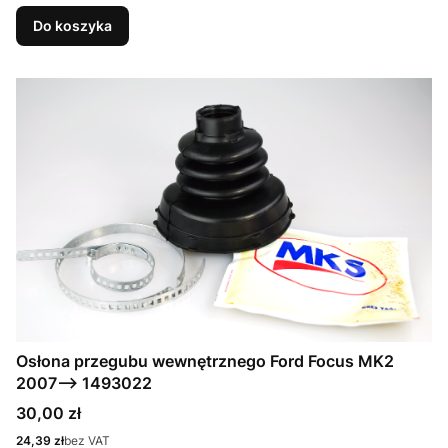
Do koszyka
Osłona przegubu wewnętrznego Ford Focus MK2
2007--> 1493022
Cena
30,00 zł
Cena
24,39 zł
bez VAT