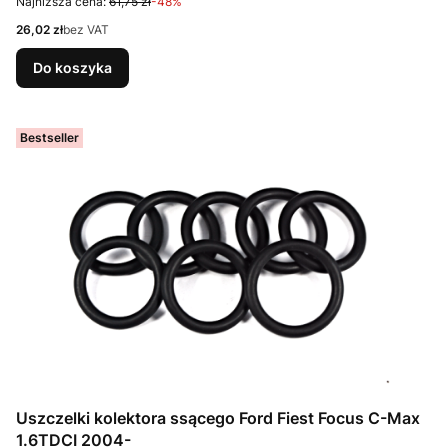
Najniższa cena:
61,75 zł
-48%
Cena
26,02 zł
bez VAT
Do koszyka
Bestseller
Uszczelki kolektora ssącego Ford Fiest Focus C-Max
1.6TDCI 2004-