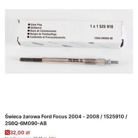
Świeca żarowa Ford Focus 2004 - 2008 / 1525910 /
2S6Q-6M090-AB
Cena promocyjna
32,00 zł