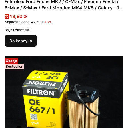
Filtr oleju Ford Focus MK2 / C-Max / Fusion / Fiesta /
B-Max / S-Max / Ford Mondeo MK4 MK5 / Galaxy - 1.4
1.5 1.6 TDCi / 1359941
Cena promocyjna
43,80 zł
Najniższa cena:
42,50 zł
+3%
Cena
35,61 zł
bez VAT
Do koszyka
Okazja
Bestseller