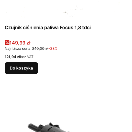
Czujnik ciśnienia paliwa Focus 1,8 tdci
Cena promocyjna
149,99 zł
Najniższa cena:
240,00 zł
-38%
Cena
121,94 zł
bez VAT
Do koszyka