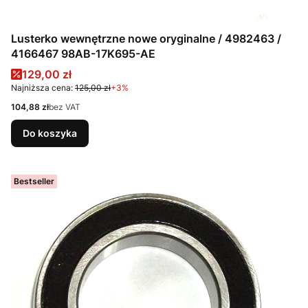
Lusterko wewnętrzne nowe oryginalne / 4982463 /
4166467 98AB-17K695-AE
Cena promocyjna
129,00 zł
Najniższa cena:
125,00 zł
+3%
Cena
104,88 zł
bez VAT
Do koszyka
Bestseller