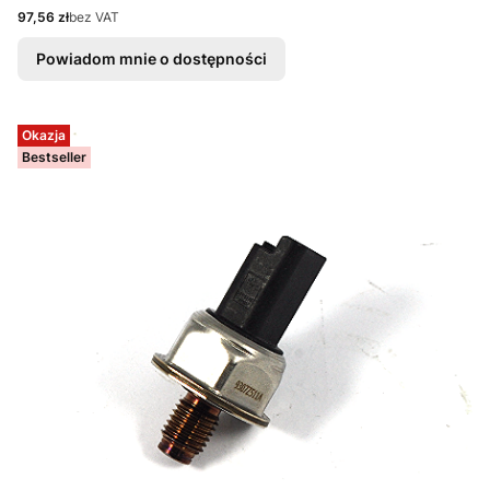
Cena
97,56 zł
bez VAT
Powiadom mnie o dostępności
Okazja
Bestseller