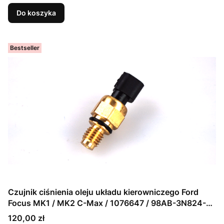
Do koszyka
Bestseller
Czujnik ciśnienia oleju układu kierowniczego Ford
Focus MK1 / MK2 C-Max / 1076647 / 98AB-3N824-
DB
Cena
120,00 zł