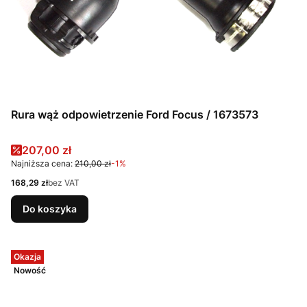
Rura wąż odpowietrzenie Ford Focus / 1673573
Cena promocyjna
207,00 zł
Najniższa cena:
210,00 zł
-1%
Cena
168,29 zł
bez VAT
Do koszyka
Okazja
Nowość