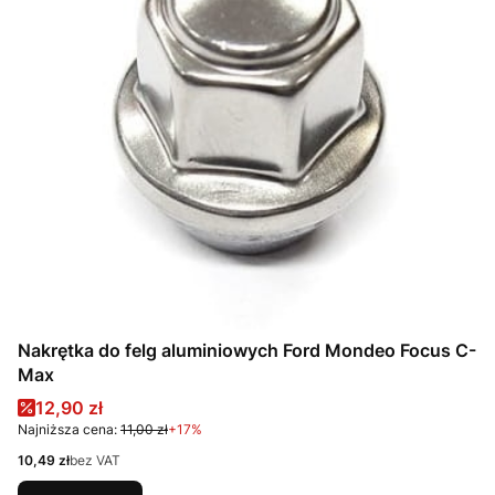
Nakrętka do felg aluminiowych Ford Mondeo Focus C-
Max
Cena promocyjna
12,90 zł
Najniższa cena:
11,00 zł
+17%
Cena
10,49 zł
bez VAT