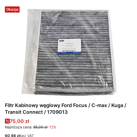
Okazja
Filtr Kabinowy węglowy Ford Focus / C-max / Kuga /
Transit Connect / 1709013
Cena promocyjna
75,00 zł
Najniższa cena:
85,00 zł
-12%
Cena
60,98 zł
bez VAT