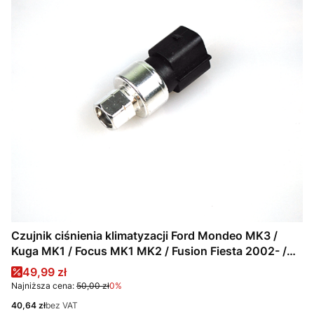
Czujnik ciśnienia klimatyzacji Ford Mondeo MK3 /
Kuga MK1 / Focus MK1 MK2 / Fusion Fiesta 2002- /
4832512
Cena promocyjna
49,99 zł
Najniższa cena:
50,00 zł
0%
Cena
40,64 zł
bez VAT