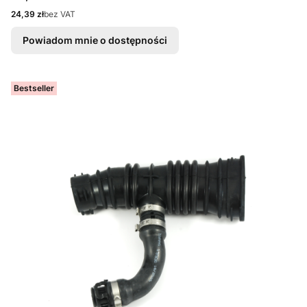
Cena
24,39 zł
bez VAT
Powiadom mnie o dostępności
Bestseller