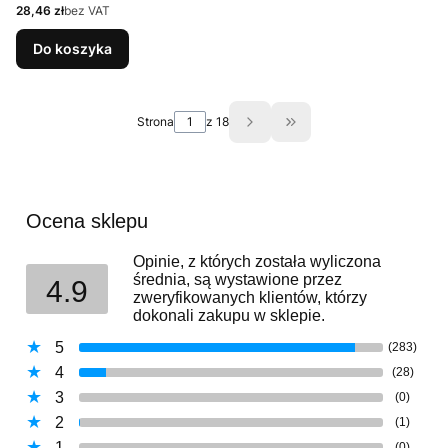
Cena
28,46 zł
bez VAT
Do koszyka
Strona
z 18
Przejdź do ostatniej s
Ocena sklepu
Opinie, z których została wyliczona
średnia, są wystawione przez
4.9
zweryfikowanych klientów, którzy
dokonali zakupu w sklepie.
5
(283)
4
(28)
3
(0)
2
(1)
1
(0)