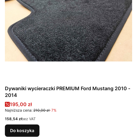
Dywaniki wycieraczki PREMIUM Ford Mustang 2010 -
2014
Cena promocyjna
195,00 zł
Najniższa cena:
210,00 zł
-7%
Cena
158,54 zł
bez VAT
Do koszyka