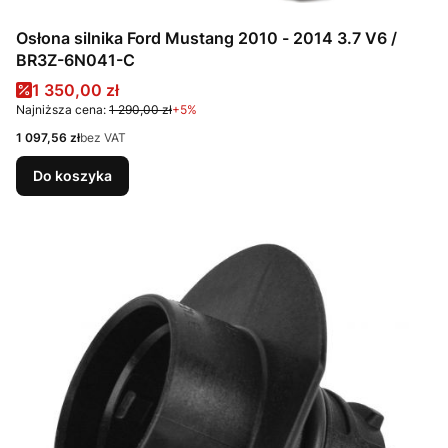
Osłona silnika Ford Mustang 2010 - 2014 3.7 V6 /
BR3Z-6N041-C
Cena promocyjna
1 350,00 zł
Najniższa cena:
1 290,00 zł
+5%
Cena
1 097,56 zł
bez VAT
Do koszyka