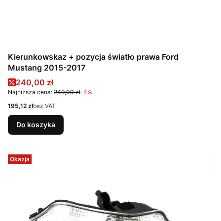
Kierunkowskaz + pozycja światło prawa Ford
Mustang 2015-2017
Cena promocyjna
240,00 zł
Najniższa cena:
249,00 zł
-4%
Cena
195,12 zł
bez VAT
Do koszyka
Okazja