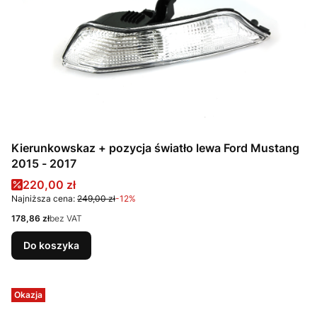
Kierunkowskaz + pozycja światło lewa Ford Mustang
2015 - 2017
Cena promocyjna
220,00 zł
Najniższa cena:
249,00 zł
-12%
Cena
178,86 zł
bez VAT
Do koszyka
Okazja