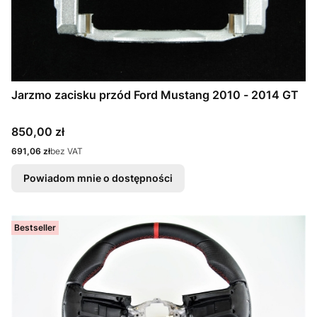
Jarzmo zacisku przód Ford Mustang 2010 - 2014 GT
Cena
850,00 zł
Cena
691,06 zł
bez VAT
Powiadom mnie o dostępności
Bestseller