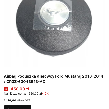
Airbag Poduszka Kierowcy Ford Mustang 2010-2014
/ CR3Z-63043B13-AD
Cena promocyjna
1 450,00 zł
Najniższa cena:
1 650,00 zł
-12%
Cena
1 178,86 zł
bez VAT