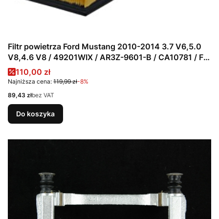
Filtr powietrza Ford Mustang 2010-2014 3.7 V6,5.0
V8,4.6 V8 / 49201WIX / AR3Z-9601-B / CA10781 / FA
1897
Cena promocyjna
110,00 zł
Najniższa cena:
119,99 zł
-8%
Cena
89,43 zł
bez VAT
Do koszyka