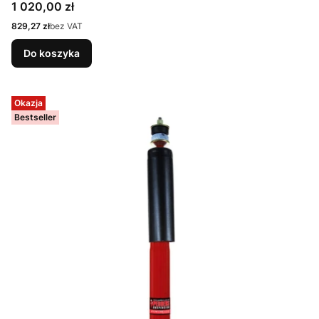
Cena
1 020,00 zł
Cena
829,27 zł
bez VAT
Do koszyka
Okazja
Bestseller