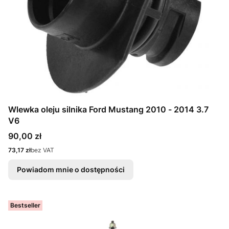
Wlewka oleju silnika Ford Mustang 2010 - 2014 3.7
V6
Cena
90,00 zł
Cena
73,17 zł
bez VAT
Powiadom mnie o dostępności
Bestseller