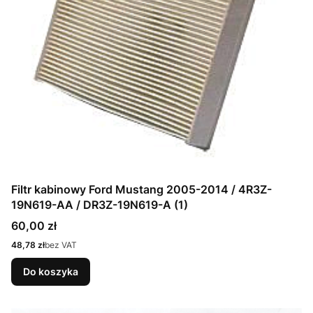
Filtr kabinowy Ford Mustang 2005-2014 / 4R3Z-
19N619-AA / DR3Z-19N619-A (1)
Cena
60,00 zł
Cena
48,78 zł
bez VAT
Do koszyka