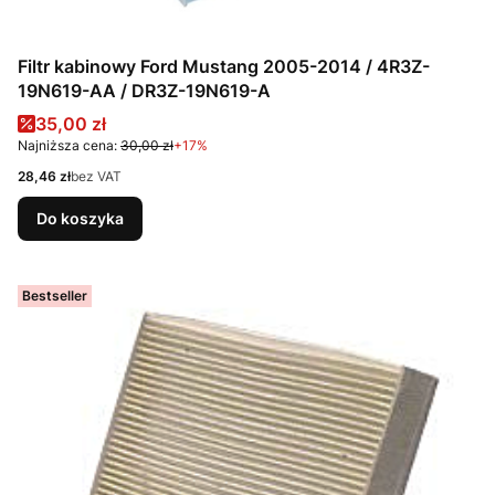
Filtr kabinowy Ford Mustang 2005-2014 / 4R3Z-
19N619-AA / DR3Z-19N619-A
Cena promocyjna
35,00 zł
Najniższa cena:
30,00 zł
+17%
Cena
28,46 zł
bez VAT
Do koszyka
Bestseller