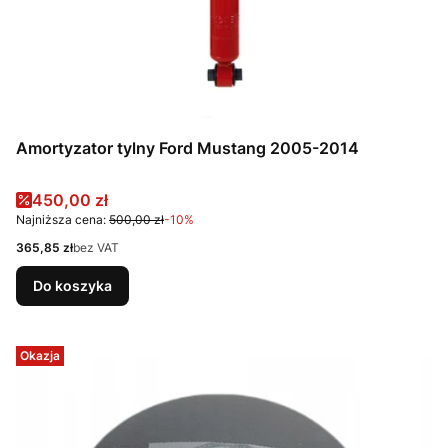
Amortyzator tylny Ford Mustang 2005-2014
Cena promocyjna
450,00 zł
Najniższa cena:
500,00 zł
-10%
Cena
365,85 zł
bez VAT
Do koszyka
Okazja