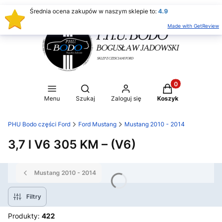
Średnia ocena zakupów w naszym sklepie to:
4.9
Made with GetReview
Produkty w koszy
Otwórz wyszukiwarkę
Menu
Szukaj
Zaloguj się
Koszyk
PHU Bodo części Ford
Ford Mustang
Mustang 2010 - 2014
3,7 l V6 305 KM – (V6)
Mustang 2010 - 2014
Filtry
Produkty:
422