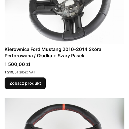
Kierownica Ford Mustang 2010-2014 Skóra
Perforowana / Gładka + Szary Pasek
Cena
1 500,00 zł
Cena
1 219,51 zł
bez VAT
Zobacz produkt