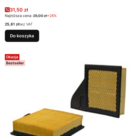
Cena promocyjna
31,50 zł
Najniższa cena:
25,00 zł
+26%
Cena
25,61 zł
bez VAT
Do koszyka
Okazja
Bestseller