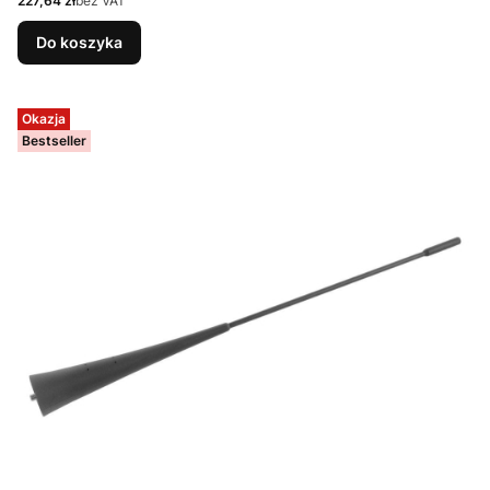
227,64 zł
bez VAT
Do koszyka
Okazja
Bestseller