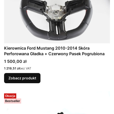
Kierownica Ford Mustang 2010-2014 Skóra
Perforowana Gładka + Czerwony Pasek Pogrubiona
Cena
1 500,00 zł
Cena
1 219,51 zł
bez VAT
Zobacz produkt
Okazja
Bestseller