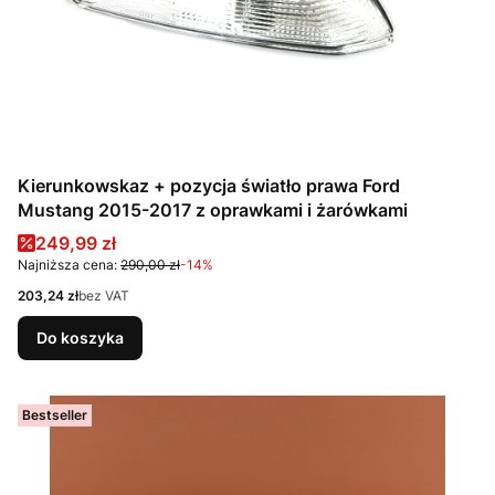
Kierunkowskaz + pozycja światło prawa Ford
Mustang 2015-2017 z oprawkami i żarówkami
Cena promocyjna
249,99 zł
Najniższa cena:
290,00 zł
-14%
Cena
203,24 zł
bez VAT
Do koszyka
Bestseller