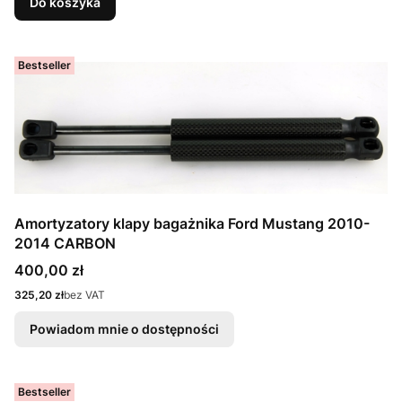
Do koszyka
Bestseller
Amortyzatory klapy bagażnika Ford Mustang 2010-
2014 CARBON
Cena
400,00 zł
Cena
325,20 zł
bez VAT
Powiadom mnie o dostępności
Bestseller