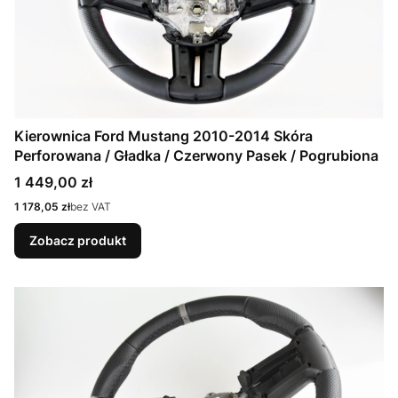
Kierownica Ford Mustang 2010-2014 Skóra
Perforowana / Gładka / Czerwony Pasek / Pogrubiona
Cena
1 449,00 zł
Cena
1 178,05 zł
bez VAT
Zobacz produkt