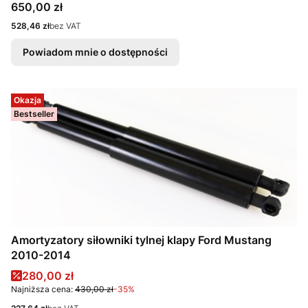
Cena
650,00 zł
Cena
528,46 zł
bez VAT
Powiadom mnie o dostępności
Okazja
Bestseller
Amortyzatory siłowniki tylnej klapy Ford Mustang
2010-2014
Cena promocyjna
280,00 zł
Najniższa cena:
430,00 zł
-35%
Cena