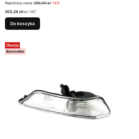
Najniższa cena:
290,00 zł
-14%
Cena
203,24 zł
bez VAT
Do koszyka
Okazja
Bestseller