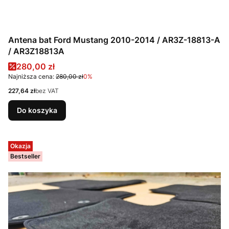
Antena bat Ford Mustang 2010-2014 / AR3Z-18813-A
/ AR3Z18813A
Cena promocyjna
280,00 zł
Najniższa cena:
280,00 zł
0%
Cena
227,64 zł
bez VAT
Do koszyka
Okazja
Bestseller