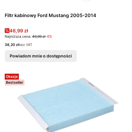
Filtr kabinowy Ford Mustang 2005-2014
Cena promocyjna
46,99 zł
Najniższa cena:
49,99 zł
-6%
Cena
38,20 zł
bez VAT
Powiadom mnie o dostępności
Okazja
Bestseller