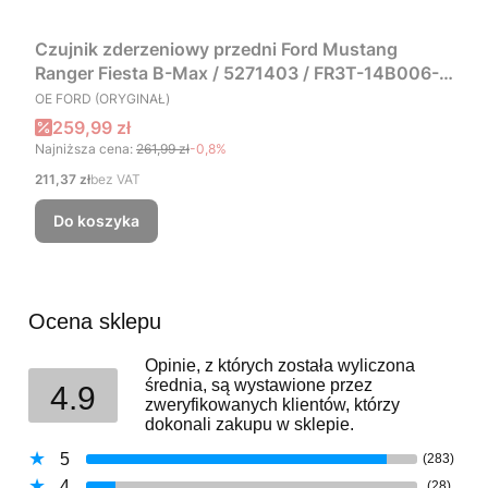
Czujnik zderzeniowy przedni Ford Mustang
Ranger Fiesta B-Max / 5271403 / FR3T-14B006-
PRODUCENT
AA / FR3Z-14B004-A
OE FORD (ORYGINAŁ)
Cena promocyjna
259,99 zł
Najniższa cena:
261,99 zł
-0,8%
Cena
211,37 zł
bez VAT
Do koszyka
Ocena sklepu
Opinie, z których została wyliczona
średnia, są wystawione przez
4.9
zweryfikowanych klientów, którzy
dokonali zakupu w sklepie.
5
(283)
4
(28)