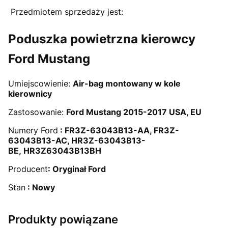
Przedmiotem sprzedaży jest:
Poduszka powietrzna kierowcy
Ford Mustang
Umiejscowienie:
Air-bag montowany w kole
kierownicy
Zastosowanie:
Ford Mustang 2015-2017 USA, EU
Numery Ford
: FR3Z-63043B13-AA, FR3Z-
63043B13-AC, HR3Z-63043B13-
BE, HR3Z63043B13BH
Producent
:
Oryginał Ford
Stan
: Nowy
Produkty powiązane