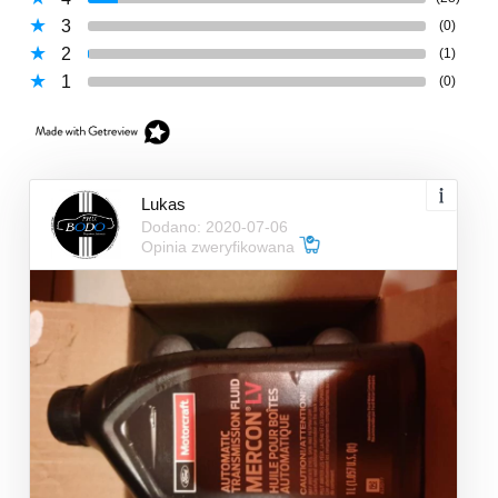
3
(0)
2
(1)
1
(0)
Lukas
Dodano: 2020-07-06
Opinia zweryfikowana