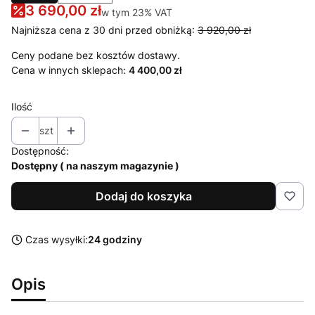
3 690,00 zł
w tym 23% VAT
w tym
23%
VAT
Najniższa cena z 30 dni przed obniżką:
3 920,00 zł
Ceny podane bez kosztów dostawy.
Cena w innych sklepach:
4 400,00 zł
Ilość
szt
Dostępność:
Dostępny ( na naszym magazynie )
Dodaj do koszyka
Czas wysyłki:
24 godziny
Opis