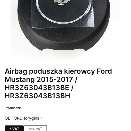
Airbag poduszka kierowcy Ford
Mustang 2015-2017 /
HR3Z63043B13BE /
HR3Z63043B13BH
Producent:
OE FORD (oryginał)
z VAT
bez VAT