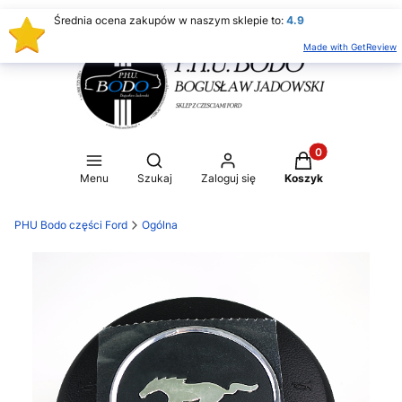
Średnia ocena zakupów w naszym sklepie to:
4.9
Made with GetReview
Produkty w koszy
Otwórz wyszukiwarkę
Menu
Szukaj
Zaloguj się
Koszyk
PHU Bodo części Ford
Ogólna