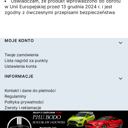
Oświadczam, że produkt wprowadzono do obrotu
w Unii Europejskiej przed 13 grudnia 2024 r. i jest
zgodny z ówczesnymi przepisami bezpieczeństwa
Linki w stopce
MOJE KONTO
Twoje zamówienia
Lista nagród za punkty
Ustawienia konta
INFORMACJE
Kontakt i dane do płatności
Regulaminy
Polityka prywatności
Zwroty i reklamacje