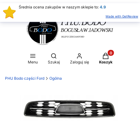
Średnia ocena zakupów w naszym sklepie to:
4.9
Made with GetReview
Produkty w koszy
Otwórz wyszukiwarkę
Menu
Szukaj
Zaloguj się
Koszyk
PHU Bodo części Ford
Ogólna