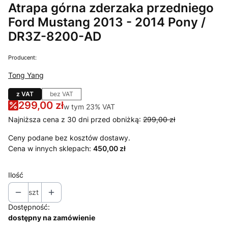
Atrapa górna zderzaka przedniego
Ford Mustang 2013 - 2014 Pony /
DR3Z-8200-AD
Producent:
Tong Yang
z VAT
bez VAT
299,00 zł
w tym 23% VAT
w tym
23%
VAT
Najniższa cena z 30 dni przed obniżką:
299,00 zł
Ceny podane bez kosztów dostawy.
Cena w innych sklepach:
450,00 zł
Ilość
szt
Dostępność:
dostępny na zamówienie