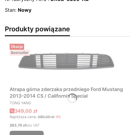
Stan:
Nowy
Produkty powiązane
Okazja
Bestseller
Atrapa górna zderzaka przedniego Ford Mustang
2013-2014 CS / California Special
PRODUCENT
TONG YANG
Cena promocyjna
349,00 zł
Najniższa cena:
380,00 zł
-8%
Cena
283,74 zł
bez VAT