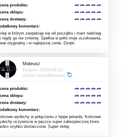
cena produktu:
cena sklepu:
cena dostawy:
odatkowy komentarz:
klep w którym zaopatruję się od początku i mam nadzieję
e nigdy go nie zmienię. Spełnia w pełni moje oczekiwania,
war oryginalny i w najlepszej cenie. Dzięki
Mateusz
Dodano: 2020-09-23
Opinia zweryfikowana
cena produktu:
cena sklepu:
cena dostawy:
odatkowy komentarz:
ońcowe wydechy w połączeniu z hpipe petarda. Końcowe
ydechy oczywiscie w paczce super zabezpieczonj ktora
ardzo szybko dostarczona. Super sklep