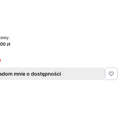
tawy.
00 zł
e
adom mnie o dostępności