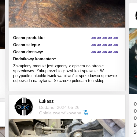
Ocena produktu:
Ocena sklepu:
Ocena dostawy:
Dodatkowy komentarz:
Zakupiony produkt jest zgodny z opisem na stronie
sprzedawcy. Zakup przebiegł szybko i sprawnie. W
przypadku jakichkolwiek wątpliwości sprzedawca sprawnie
odpowiada na pytania. Szczerze polecam ten sklep.
Łukasz
O
Dodano: 2024-05-26
O
Opinia zweryfikowana
O
D
S