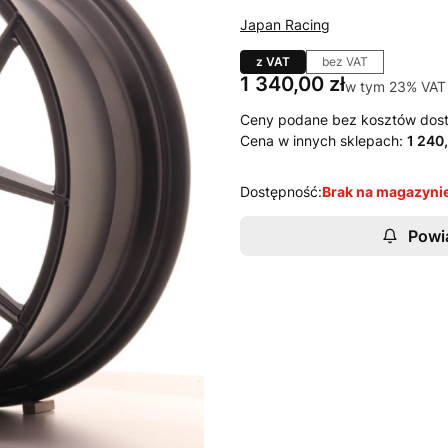
Japan Racing
z VAT
bez VAT
Cena
1 340,00 zł
w tym 23% VAT
w tym
23%
VAT
Ceny podane bez kosztów dos
Cena w innych sklepach:
1 240,
Dostępność:
Brak na magazyni
Powi