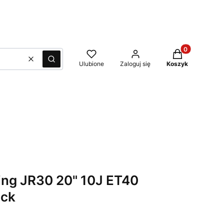
Produkty w kos
Wyczyść
Szukaj
Ulubione
Zaloguj się
Koszyk
ing JR30 20" 10J ET40
ack