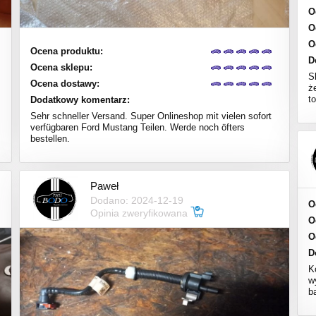
O
O
O
Ocena produktu:
D
Ocena sklepu:
S
Ocena dostawy:
ż
to
Dodatkowy komentarz:
Sehr schneller Versand. Super Onlineshop mit vielen sofort
verfügbaren Ford Mustang Teilen. Werde noch öfters
bestellen.
Paweł
Dodano: 2024-12-19
O
Opinia zweryfikowana
O
O
D
K
w
b