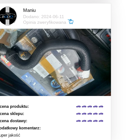
Maniu
Dodano: 2024-06-11
Opinia zweryfikowana
cena produktu:
cena sklepu:
cena dostawy:
odatkowy komentarz:
uper jakość