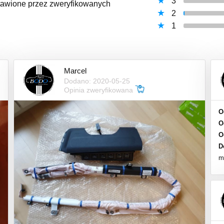
3
ystawione przez zweryfikowanych
2
1
Marcel
Dodano: 2020-05-25
Opinia zweryfikowana
O
O
O
D
m