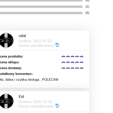
(0)
(1)
(0)
rafał
Dodano: 2021-07-02
Opinia zweryfikowana
cena produktu:
cena sklepu:
cena dostawy:
odatkowy komentarz:
iła, dobra i szybka obsługa...POLECAM
Edi
Dodano: 2020-12-29
Opinia zweryfikowana