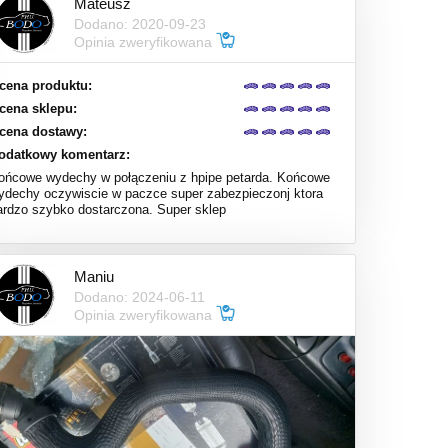
Mateusz
Dodano: 2020-09-23
Opinia zweryfikowana
cena produktu:
cena sklepu:
cena dostawy:
odatkowy komentarz:
ońcowe wydechy w połączeniu z hpipe petarda. Końcowe
ydechy oczywiscie w paczce super zabezpieczonj ktora
ardzo szybko dostarczona. Super sklep
Maniu
Dodano: 2024-06-11
Opinia zweryfikowana