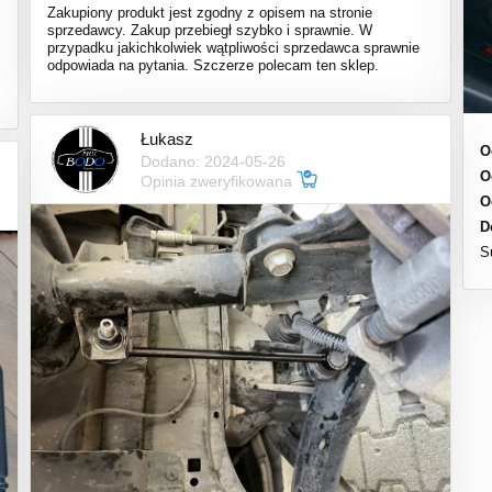
Zakupiony produkt jest zgodny z opisem na stronie
sprzedawcy. Zakup przebiegł szybko i sprawnie. W
przypadku jakichkolwiek wątpliwości sprzedawca sprawnie
odpowiada na pytania. Szczerze polecam ten sklep.
Łukasz
O
Dodano: 2024-05-26
O
Opinia zweryfikowana
O
D
S