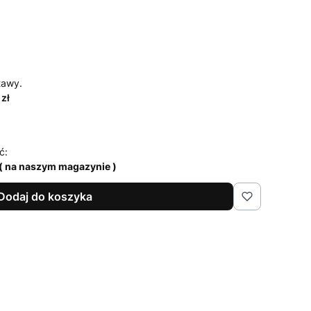
tawy.
 zł
ć:
( na naszym magazynie )
Dodaj do koszyka