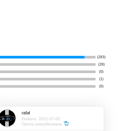
(283)
(28)
(0)
(1)
(0)
rafał
Dodano: 2021-07-02
Opinia zweryfikowana