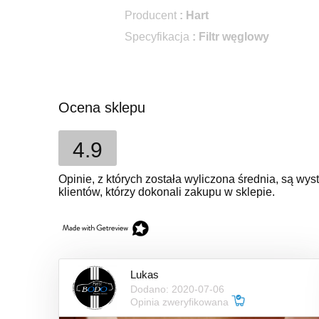
Producent
: Hart
Specyfikacja
: Filtr węglowy
Ocena sklepu
4.9
Opinie, z których została wyliczona średnia, są w
klientów, którzy dokonali zakupu w sklepie.
Lukas
Dodano: 2020-07-06
Opinia zweryfikowana