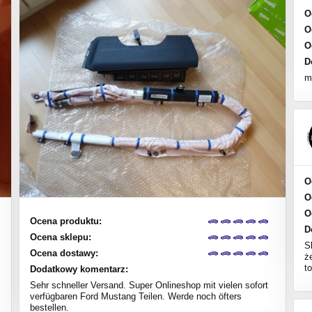
O
O
O
D
m
O
O
O
Ocena produktu:
D
Ocena sklepu:
S
Ocena dostawy:
ż
to
Dodatkowy komentarz:
Sehr schneller Versand. Super Onlineshop mit vielen sofort
verfügbaren Ford Mustang Teilen. Werde noch öfters
bestellen.