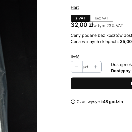
Hart
z VAT
bez VAT
Cena
32,00 zł
w tym 23% VAT
w tym
23%
VAT
Ceny podane bez kosztów dos
Cena w innych sklepach:
35,00
Ilość
Dostępnoś
szt
Dostępny 
Czas wysyłki:
48 godzin