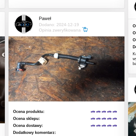
Paweł
Dodano: 2024-12-19
O
Opinia zweryfikowana
O
O
D
K
w
b
Ocena produktu:
Ocena sklepu:
Ocena dostawy:
Dodatkowy komentarz: