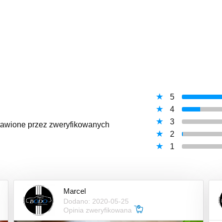
5
4
3
ystawione przez zweryfikowanych
2
1
Marcel
Dodano: 2020-05-25
Opinia zweryfikowana