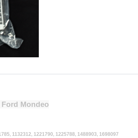
y Ford Mondeo
785, 1132312, 1221790, 1225788, 1488903, 1698097