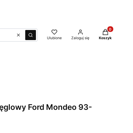
Produkty w kos
Wyczyść
Szukaj
Ulubione
Zaloguj się
Koszyk
węglowy Ford Mondeo 93-