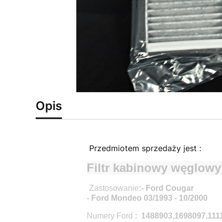
Opis
Przedmiotem sprzedaży jest :
Filtr kabinowy węglow
Zastosowanie
:
- Ford Cougar
- Ford Mondeo 03/1993 - 10/2000
Numery Ford
: 1488903,1698097,1111