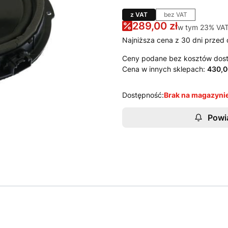
z VAT
bez VAT
289,00 zł
w tym 23% VA
w tym
23%
VA
Najniższa cena z 30 dni przed 
Ceny podane bez kosztów dos
Cena w innych sklepach:
430,0
Dostępność:
Brak na magazyni
Powi