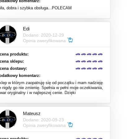
odatkowy komentarz:
iła, dobra i szybka obsługa...POLECAM
Edi
Dodano: 2020-12-29
Opinia zweryfikowana
cena produktu:
cena sklepu:
cena dostawy:
odatkowy komentarz:
klep w którym zaopatruję się od początku i mam nadzieję
e nigdy go nie zmienię. Spełnia w pełni moje oczekiwania,
war oryginalny i w najlepszej cenie. Dzięki
Mateusz
Dodano: 2020-09-23
Opinia zweryfikowana
cena produktu: