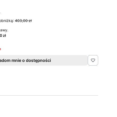
T
T
obniżką:
403,00 zł
tawy.
0 zł
e
adom mnie o dostępności