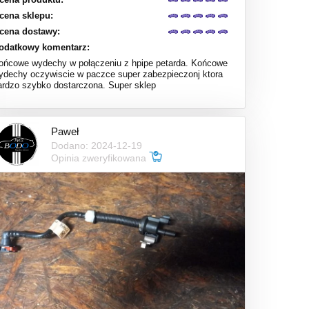
cena sklepu:
cena dostawy:
odatkowy komentarz:
ońcowe wydechy w połączeniu z hpipe petarda. Końcowe
ydechy oczywiscie w paczce super zabezpieczonj ktora
ardzo szybko dostarczona. Super sklep
Paweł
Dodano: 2024-12-19
Opinia zweryfikowana