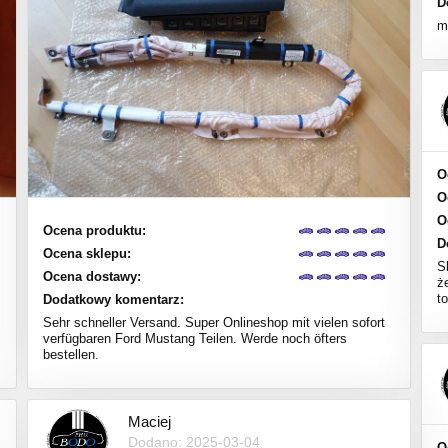
D
m
O
O
O
Ocena produktu:
D
Ocena sklepu:
S
Ocena dostawy:
ż
to
Dodatkowy komentarz:
Sehr schneller Versand. Super Onlineshop mit vielen sofort
verfügbaren Ford Mustang Teilen. Werde noch öfters
bestellen.
Maciej
Dodano: 2025-03-04
O