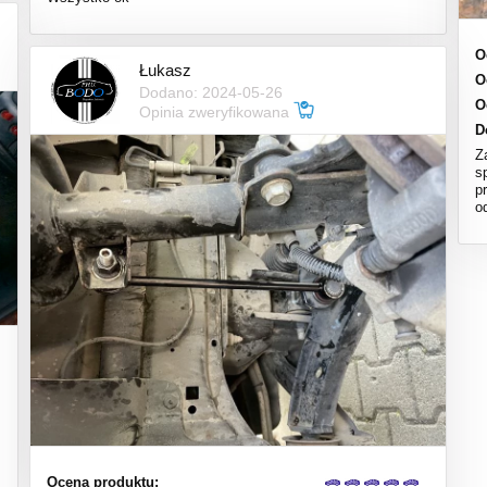
O
Łukasz
O
Dodano: 2024-05-26
O
Opinia zweryfikowana
D
Z
s
p
o
Ocena produktu: