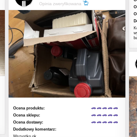
Opinia zweryfikowana
O
O
D
K
w
b
Ocena produktu:
Ocena sklepu:
Ocena dostawy:
Dodatkowy komentarz:
Wszystko ok