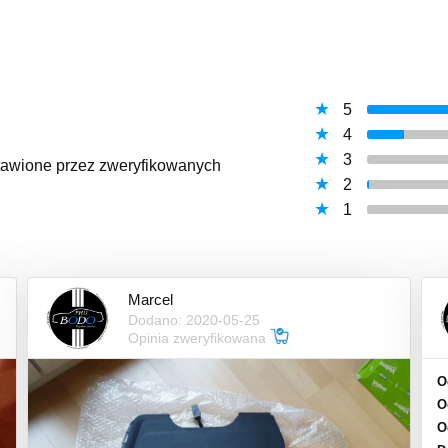
5
4
3
ystawione przez zweryfikowanych
2
1
Marcel
Dodano: 2020-05-25
Opinia zweryfikowana
O
O
O