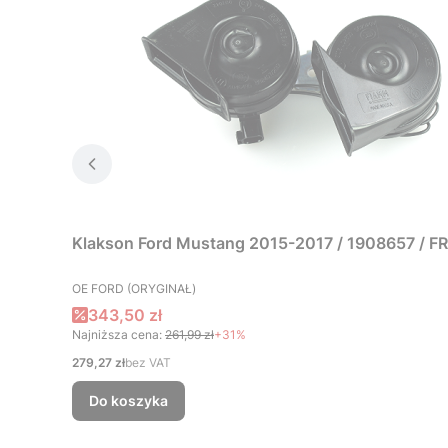
Klakson Ford Mustang 2015-2017 / 1908657 / 
PRODUCENT
OE FORD (ORYGINAŁ)
Cena promocyjna
343,50 zł
Najniższa cena:
261,99 zł
+31%
Cena
279,27 zł
bez VAT
Do koszyka