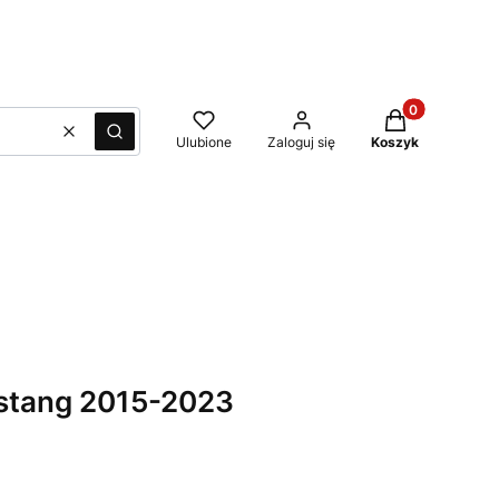
Produkty w kos
Wyczyść
Szukaj
Ulubione
Zaloguj się
Koszyk
ustang 2015-2023