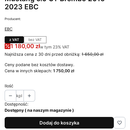
2023 EBC
Producent:
EBC
z VAT
bez VAT
1 180,00 zł
w tym 23% VAT
w tym
23%
VAT
Najniższa cena z 30 dni przed obniżką:
1 650,00 zł
Ceny podane bez kosztów dostawy.
Cena w innych sklepach:
1 750,00 zł
Ilość
kpl
Dostępność:
Dostępny ( na naszym magazynie )
Dodaj do koszyka