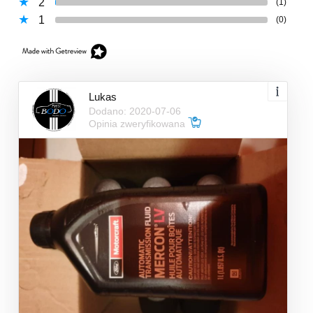
2
(1)
1
(0)
Lukas
Dodano: 2020-07-06
Opinia zweryfikowana