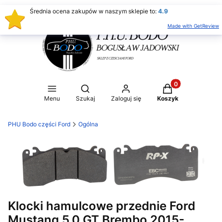
Średnia ocena zakupów w naszym sklepie to:
4.9
Made with GetReview
Produkty w koszy
Otwórz wyszukiwarkę
Menu
Szukaj
Zaloguj się
Koszyk
PHU Bodo części Ford
Ogólna
Klocki hamulcowe przednie Ford
Mustang 5.0 GT Brembo 2015-