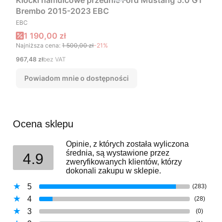
Klocki hamulcowe przednie Ford Mustang 5.0 GT
Brembo 2015-2023 EBC
PRODUCENT
EBC
Cena promocyjna
1 190,00 zł
Najniższa cena:
1 500,00 zł
-21%
Cena
967,48 zł
bez VAT
Powiadom mnie o dostępności
Ocena sklepu
Opinie, z których została wyliczona
średnia, są wystawione przez
4.9
zweryfikowanych klientów, którzy
dokonali zakupu w sklepie.
5
(283)
4
(28)
3
(0)