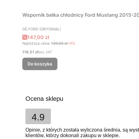
Wspornik belka chłodnicy Ford Mustang 2015-202
PRODUCENT
OE FORD (ORYGINAŁ)
Cena promocyjna
147,00 zł
Najniższa cena:
139,00 zł
+6%
Cena
119,51 zł
bez VAT
Do koszyka
Ocena sklepu
4.9
Opinie, z których została wyliczona średnia, są w
klientów, którzy dokonali zakupu w sklepie.