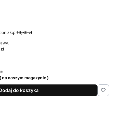
obniżką:
19,80 zł
tawy.
 zł
ć:
( na naszym magazynie )
Dodaj do koszyka