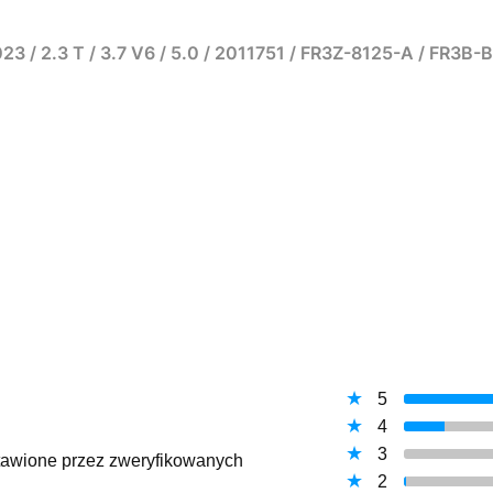
3 / 2.3 T / 3.7 V6 / 5.0 / 2011751 / FR3Z-8125-A / FR3B
5
4
3
ystawione przez zweryfikowanych
2