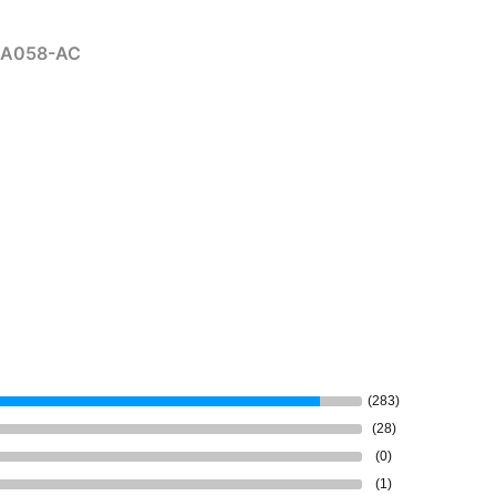
-BA058-AC
(283)
(28)
(0)
(1)