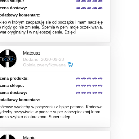
cena sklepu:
cena dostawy:
odatkowy komentarz:
klep w którym zaopatruję się od początku i mam nadzieję
e nigdy go nie zmienię. Spełnia w pełni moje oczekiwania,
war oryginalny i w najlepszej cenie. Dzięki
Mateusz
Dodano: 2020-09-23
Opinia zweryfikowana
cena produktu:
cena sklepu:
cena dostawy:
odatkowy komentarz:
ońcowe wydechy w połączeniu z hpipe petarda. Końcowe
ydechy oczywiscie w paczce super zabezpieczonj ktora
ardzo szybko dostarczona. Super sklep
Maniu