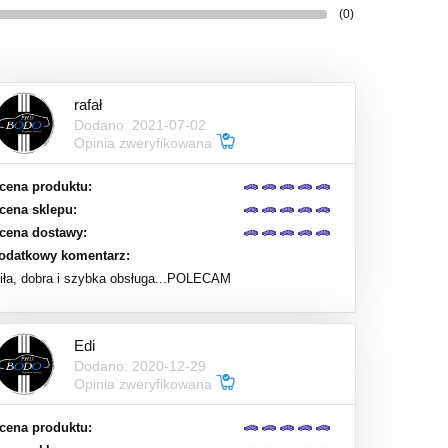
(0)
rafał
Dodano: 2021-07-02
Opinia zweryfikowana
cena produktu:
cena sklepu:
cena dostawy:
odatkowy komentarz:
iła, dobra i szybka obsługa...POLECAM
Edi
Dodano: 2020-12-29
Opinia zweryfikowana
cena produktu: