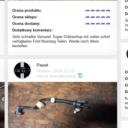
O
O
Ocena produktu:
D
Ocena sklepu:
S
Ocena dostawy:
ż
to
Dodatkowy komentarz:
Sehr schneller Versand. Super Onlineshop mit vielen sofort
verfügbaren Ford Mustang Teilen. Werde noch öfters
bestellen.
Paweł
Dodano: 2024-12-19
O
Opinia zweryfikowana
O
O
D
K
w
b