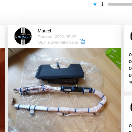
1
Marcel
Dodano: 2020-05-25
Opinia zweryfikowana
O
O
O
D
m
O