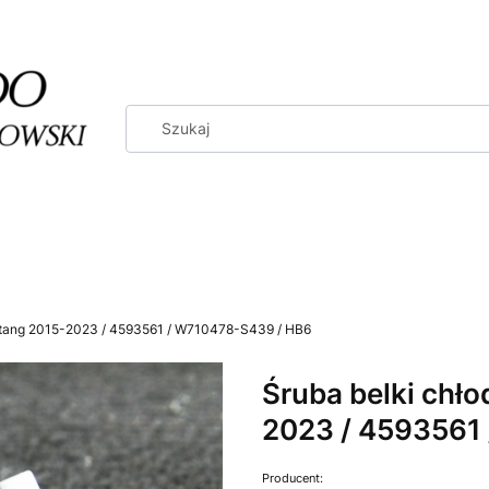
ustang 2015-2023 / 4593561 / W710478-S439 / HB6
Śruba belki chł
2023 / 4593561
Producent: