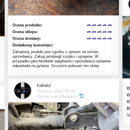
Ocena produktu:
Ocena sklepu:
Ocena dostawy:
Dodatkowy komentarz:
Zakupiony produkt jest zgodny z opisem na stronie
sprzedawcy. Zakup przebiegł szybko i sprawnie. W
przypadku jakichkolwiek wątpliwości sprzedawca sprawnie
odpowiada na pytania. Szczerze polecam ten sklep.
Łukasz
O
Dodano: 2024-05-26
O
Opinia zweryfikowana
O
D
S