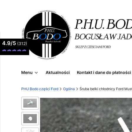
4.9/5
(312)
Menu
Aktualności
Kontakt i dane do płatności
PHU Bodo części Ford
Ogólna
Śruba belki chłodnicy Ford M