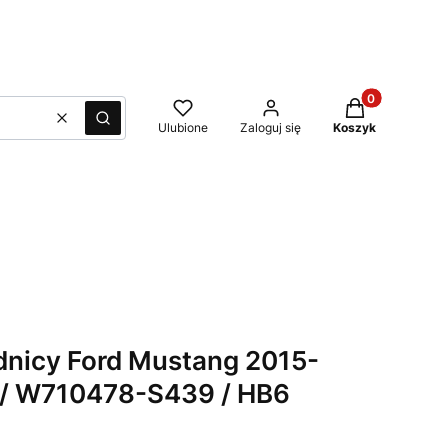
Produkty w kos
Wyczyść
Szukaj
Ulubione
Zaloguj się
Koszyk
odnicy Ford Mustang 2015-
 / W710478-S439 / HB6