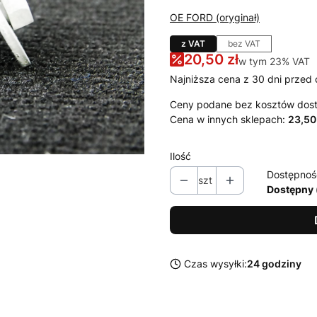
OE FORD (oryginał)
z VAT
bez VAT
20,50 zł
w tym 23% VAT
w tym
23%
VAT
Najniższa cena z 30 dni przed 
Ceny podane bez kosztów dos
Cena w innych sklepach:
23,50
Ilość
Dostępnoś
szt
Dostępny 
Czas wysyłki:
24 godziny